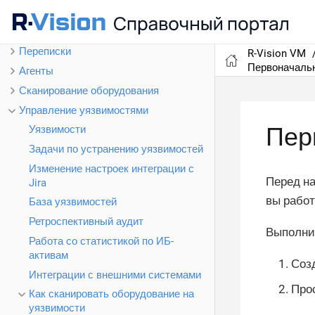
Аналитика
Ресурсы
Переписки
R-Vision VM
Первоначальн
Агенты
Сканирование оборудования
Управление уязвимостями
Пер
Уязвимости
Задачи по устранению уязвимостей
Изменение настроек интеграции с
Перед на
Jira
вы работ
База уязвимостей
Ретроспективный аудит
Выполни
Работа со статистикой по ИБ-
активам
Соз
Интеграции с внешними системами
Про
Как сканировать оборудование на
уязвимости