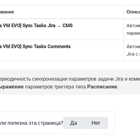
звание
Опис
ra VM EVO] Sync Tasks Jira → CMS
Автом
парам
ra VM EVO] Sync Tasks Comments
Автом
Jira 
ериодичность синхронизации параметров задачи Jira и ком
ыражение
параметров триггера типа
Расписание
.
ли полезна эта страница?
Да
Нет