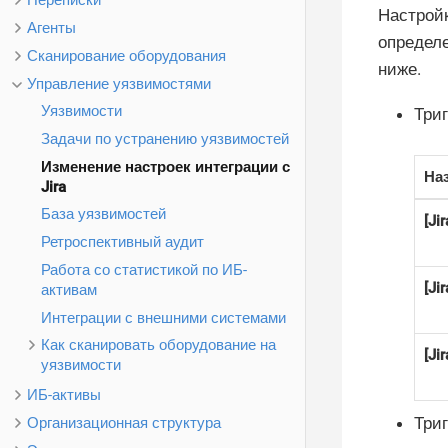
Переписки
Настрой
Агенты
определе
Сканирование оборудования
ниже.
Управление уязвимостями
Уязвимости
Три
Задачи по устранению уязвимостей
Изменение настроек интеграции с
На
Jira
База уязвимостей
[Ji
Ретроспективный аудит
Работа со статистикой по ИБ-
[Ji
активам
Интеграции с внешними системами
Как сканировать оборудование на
[Ji
уязвимости
ИБ-активы
Три
Организационная структура