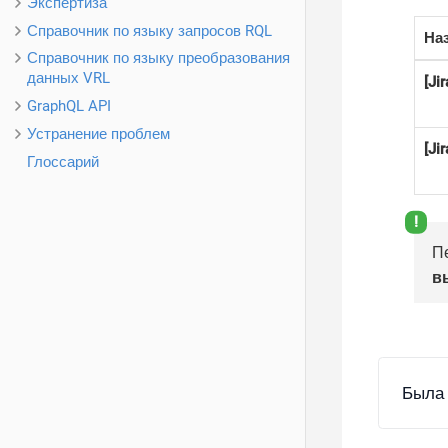
Экспертиза
Справочник по языку запросов RQL
На
Справочник по языку преобразования
данных VRL
[Ji
GraphQL API
Устранение проблем
[Ji
Глоссарий
П
в
Была 