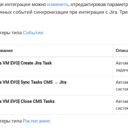
ки интеграции можно
изменить
, отредактировав парамет
нных событий синхронизации при интеграции с Jira. Три
ггеры типа
Событие
:
звание
Опис
ra VM EVO] Create Jira Task
Автом
задач
ra VM EVO] Sync Tasks CMS → Jira
Автом
систе
ra VM EVO] Close CMS Tasks
Автом
систе
ггеры типа
Расписание
: