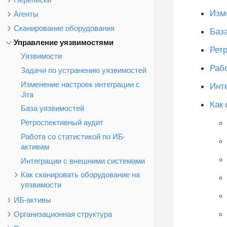
Переписки
Изме
Агенты
Сканирование оборудования
Баз
Управление уязвимостями
Рет
Уязвимости
Рабо
Задачи по устранению уязвимостей
Изменение настроек интеграции с
Инт
Jira
Как
База уязвимостей
Ретроспективный аудит
Работа со статистикой по ИБ-
активам
Интеграции с внешними системами
Как сканировать оборудование на
уязвимости
ИБ-активы
Организационная структура