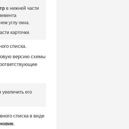
тр
в нижней части
элемента
ем углу окна.
асти карточки.
ого списка.
 новую версию схемы
соответствующее
 увеличить его
ного списка в виде
новик
.