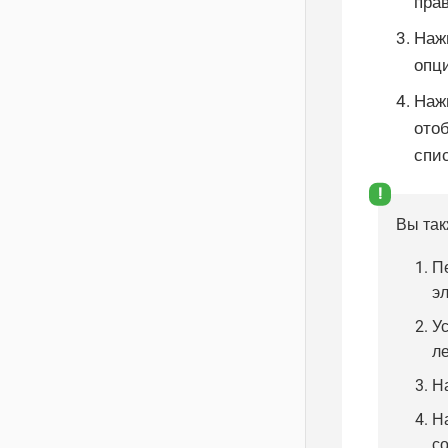
прав
Нажм
опц
Наж
ото
спи
Вы так
П
э
Ус
л
Н
Н
с