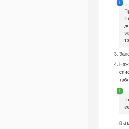
П
з
д
э
т
Зап
Наж
спи
таб
Чт
е
Вы 