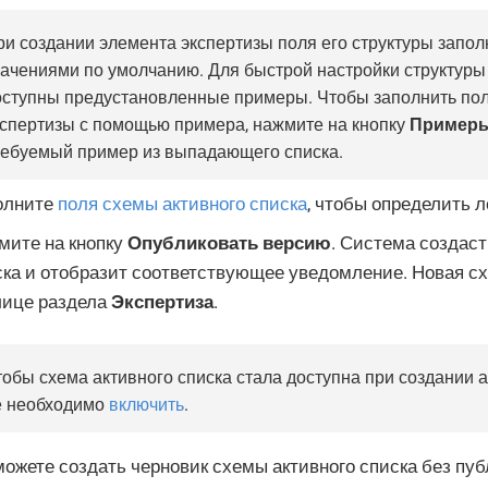
ри создании элемента экспертизы поля его структуры запо
начениями по умолчанию. Для быстрой настройки структуры
оступны предустановленные примеры. Чтобы заполнить по
кспертизы с помощью примера, нажмите на кнопку
Пример
ребуемый пример из выпадающего списка.
олните
поля схемы активного списка
, чтобы определить л
мите на кнопку
Опубликовать версию
. Система создаст
ска и отобразит соответствующее уведомление. Новая сх
лице раздела
Экспертиза
.
обы схема активного списка стала доступна при создании а
е необходимо
включить
.
можете создать черновик схемы активного списка без п