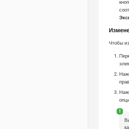
кно
соо
Экс
Измене
Чтобы из
Пер
эле
Нажм
прав
Нажм
опц
В
ка