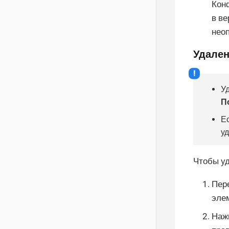
Кон
в в
нео
Удален
У
П
Ес
у
Чтобы уд
Пер
эле
Нажм