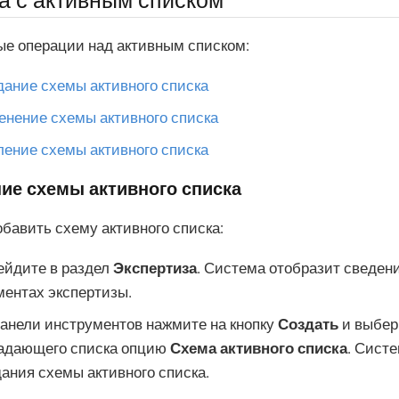
а с активным списком
е операции над активным списком:
дание схемы активного списка
енение схемы активного списка
ление схемы активного списка
ие схемы активного списка
бавить схему активного списка:
ейдите в раздел
Экспертиза
. Система отобразит сведе
ментах экспертизы.
панели инструментов нажмите на кнопку
Создать
и выбер
адающего списка опцию
Схема активного списка
. Сист
ания схемы активного списка.