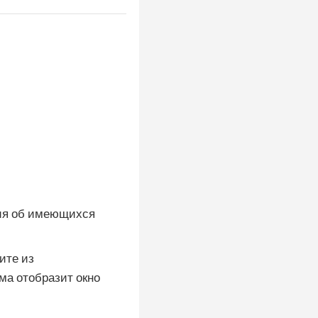
ния об имеющихся
ите из
ема отобразит окно