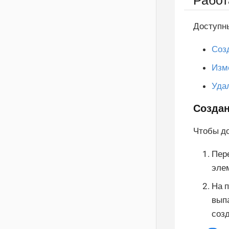
Работ
Доступны
Соз
Изм
Уда
Создан
Чтобы до
Пер
эле
На 
вып
созд