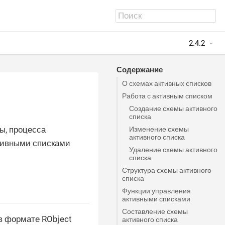
2.4.2
Содержание
О схемах активных списков
Работа с активным списком
Создание схемы активного
списка
ы, процесса
Изменение схемы
активного списка
ктивными списками
Удаление схемы активного
списка
Структура схемы активного
списка
Функции управления
активными списками
Составление схемы
в формате RObject
активного списка