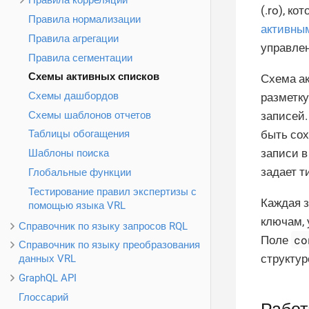
Правила корреляции
(.ro), к
Правила нормализации
активны
Правила агрегации
управлен
Правила сегментации
Схемы активных списков
Схема ак
Схемы дашбордов
разметку
Схемы шаблонов отчетов
записей
быть сох
Таблицы обогащения
записи в
Шаблоны поиска
задает т
Глобальные функции
Тестирование правил экспертизы с
Каждая з
помощью языка VRL
ключам, 
Справочник по языку запросов RQL
co
Поле
Справочник по языку преобразования
структур
данных VRL
GraphQL API
Глоссарий