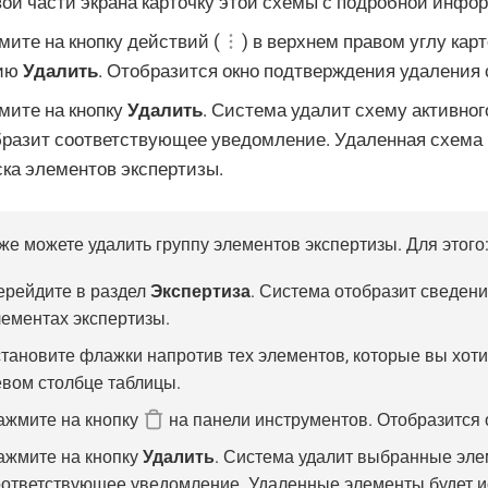
ой части экрана карточку этой схемы с подробной инфор
ите на кнопку действий (
) в верхнем правом углу кар
ию
Удалить
. Отобразится окно подтверждения удаления
мите на кнопку
Удалить
. Система удалит схему активног
бразит соответствующее уведомление. Удаленная схема 
ска элементов экспертизы.
же можете удалить группу элементов экспертизы. Для этого
ерейдите в раздел
Экспертиза
. Система отобразит сведен
лементах экспертизы.
тановите флажки напротив тех элементов, которые вы хотит
евом столбце таблицы.
ажмите на кнопку
на панели инструментов. Отобразится 
ажмите на кнопку
Удалить
. Система удалит выбранные эле
оответствующее уведомление. Удаленные элементы будет 