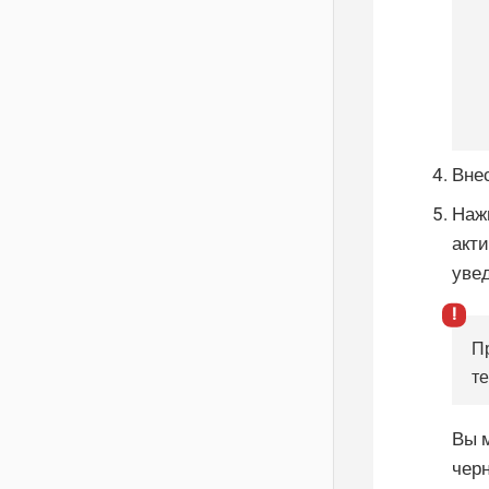
Вне
Наж
акт
уве
П
т
Вы 
чер