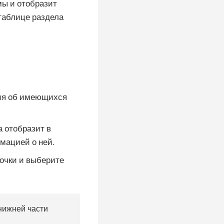
мы и отобразит
таблице раздела
ния об имеющихся
а отобразит в
мацией о ней.
точки и выберите
нижней части