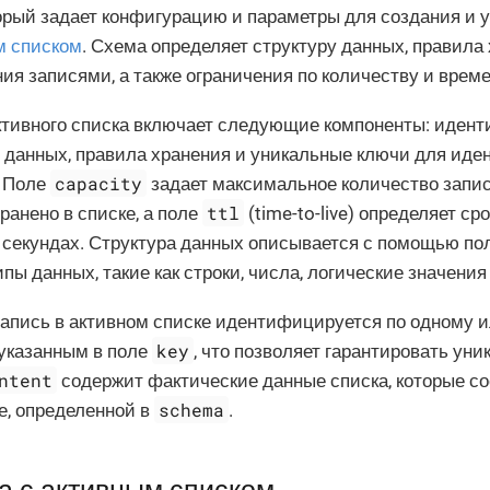
оторый задает конфигурацию и параметры для создания и 
м списком
. Схема определяет структуру данных, правила
ия записями, а также ограничения по количеству и врем
тивного списка включает следующие компоненты: идент
 данных, правила хранения и уникальные ключи для ид
capacity
. Поле
задает максимальное количество запис
ttl
ранено в списке, а поле
(time-to-live) определяет ср
 секундах. Структура данных описывается с помощью по
ипы данных, такие как строки, числа, логические значения
апись в активном списке идентифицируется по одному 
key
указанным в поле
, что позволяет гарантировать уни
ntent
содержит фактические данные списка, которые с
schema
е, определенной в
.