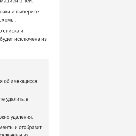
мацией о ней.
точки и выберите
 схемы.
о списка и
будет исключена из
:
ия об имеющихся
е удалить, в
окно удаления.
менты и отобразит
исключены из