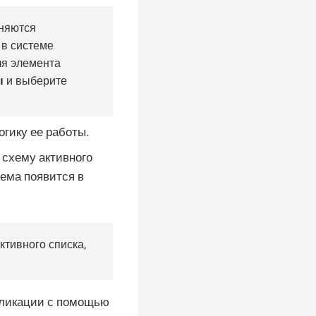
лняются
 в системе
ля элемента
ы
и выберите
огику ее работы.
 схему активного
ема появится в
ктивного списка,
убликации с помощью