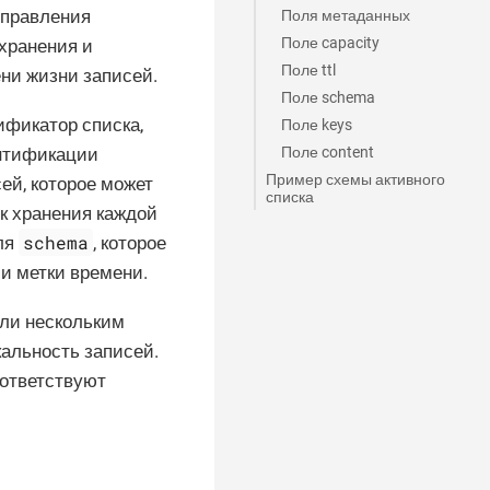
управления
Поля метаданных
Поле capacity
 хранения и
Поле ttl
ени жизни записей.
Поле schema
ификатор списка,
Поле keys
Поле content
ентификации
Пример схемы активного
ей, которое может
списка
ок хранения каждой
schema
ля
, которое
 и метки времени.
или нескольким
кальность записей.
оответствуют