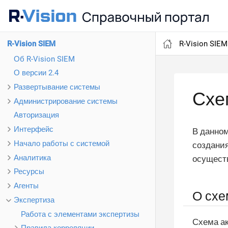
R-Vision SIEM
R-Vision SIEM
Об R-Vision SIEM
О версии 2.4
Развертывание системы
Схе
Администрирование системы
Авторизация
Интерфейс
В данном
Начало работы с системой
создания
Аналитика
осущест
Ресурсы
Агенты
О схе
Экспертиза
Работа с элементами экспертизы
Схема ак