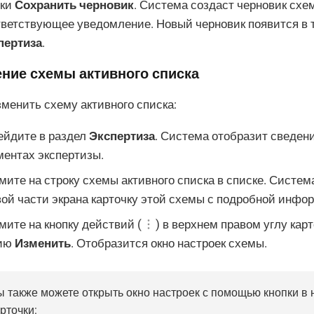
пки
Сохранить черновик
. Система создаст черновик схе
тветствующее уведомление. Новый черновик появится в 
пертиза
.
ние схемы активного списка
менить схему активного списка:
ейдите в раздел
Экспертиза
. Система отобразит сведе
ментах экспертизы.
ите на строку схемы активного списка в списке. Систем
ой части экрана карточку этой схемы с подробной инфор
ите на кнопку действий (
) в верхнем правом углу кар
ию
Изменить
. Отобразится окно настроек схемы.
ы также можете открыть окно настроек с помощью кнопки в 
рточки: