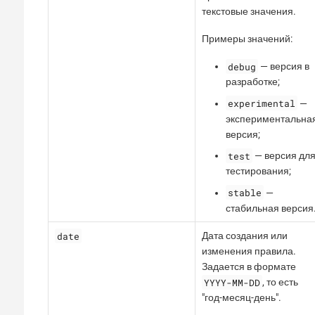
текстовые значения.
Примеры значений:
debug
— версия в
разработке;
experimental
—
экспериментальна
версия;
test
— версия дл
тестирования;
stable
—
стабильная версия
date
Дата создания или
изменения правила.
Задается в формате
YYYY-MM-DD
, то есть
"год-месяц-день".