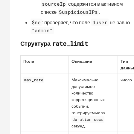
sourceIp
содержится в активном
SuspiciousIPs
списке
.
$ne
duser
: проверяет, что поле
не равно
"admin"
.
rate_limit
Структура
Поле
Описание
Тип
данны
max_rate
Максимально
число
допустимое
количество
корреляционных
событий,
генерируемых за
duration_secs
секунд.