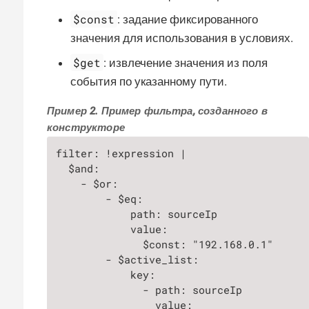
$const
: задание фиксированного
значения для использования в условиях.
$get
: извлечение значения из поля
события по указанному пути.
Пример 2. Пример фильтра, созданного в
конструкторе
filter: !expression |

  $and:

    - $or:

        - $eq:

            path: sourceIp

            value:

              $const: "192.168.0.1"

        - $active_list:

            key:

              - path: sourceIp

                value:
