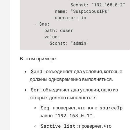
                  $const: "192.168.0.2"

            name: "SuspiciousIPs"

            operator: in

    - $ne:

        path: duser

        value:

          $const: "admin"
В этом примере:
$and
: объединяет два условия, которые
должны одновременно выполняться.
$or
: объединяет два условия, одно из
которых должно выполняться:
$eq
sourceIp
: проверяет, что поле
"192.168.0.1"
равно
.
$active_list
: проверяет, что