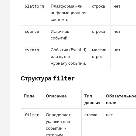
platform
Платформа или
строка
нет
информационная
система.
source
Источник
строка
нет
событий.
events
События (EventId)
массив
нет
или путь к
строк
журналу событий.
filter
Структура
Поле
Описание
Тип
Обязательно
данных
поле
filter
Определяет
строка
нет
условия для
событий, к
которым