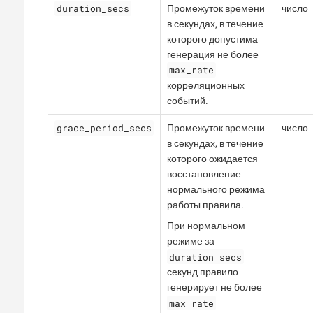
duration_secs
Промежуток времени
число
в секундах, в течение
которого допустима
генерация не более
max_rate
корреляционных
событий.
grace_period_secs
Промежуток времени
число
в секундах, в течение
которого ожидается
восстановление
нормального режима
работы правила.
При нормальном
режиме за
duration_secs
секунд правило
генерирует не более
max_rate