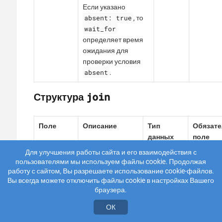
Если указано
absent: true
, то
wait_for
определяет время
ожидания для
проверки условия
absent
.
join
Структура
Поле
Описание
Тип
Обязате
данных
поле
Для улучшения работы сайта и его взаимодействия с
join
Определяет
объект
да
пользователями мы используем файлы cookie. Продолжая
последующие
работу с сайтом, Вы разрешаете использование cookie-файлов.
псевдонимы,
Вы всегда можете отключить файлы cookie в настройках Вашего
которые
браузера.
присоединяются
ОК
к корреляции.