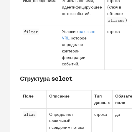
Имя_псевдонима
Уникальное имя,
строка
идентифицирующее
(ключ в
поток событий.
объекте
aliases
)
filter
Условие
на языке
строка
VRL
, которое
определяет
критерии
фильтрации
событий.
select
Структура
Поле
Описание
Тип
Обязат
данных
поле
alias
Определяет
строка
да
начальный
псевдоним потока