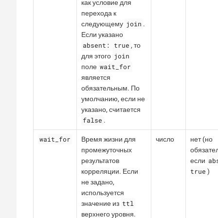
как условие для
перехода к
join
следующему
.
Если указано
absent: true
, то
join
для этого
wait_for
поле
является
обязательным. По
умолчанию, если не
указано, считается
false
.
wait_for
Время жизни для
число
нет (но
промежуточных
обязател
ab
результатов
если
true
корреляции. Если
)
не задано,
используется
ttl
значение из
верхнего уровня.