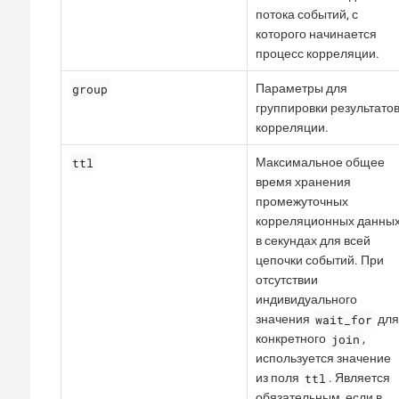
потока событий, с
которого начинается
процесс корреляции.
group
Параметры для
группировки результато
корреляции.
ttl
Максимальное общее
время хранения
промежуточных
корреляционных данны
в секундах для всей
цепочки событий. При
отсутствии
индивидуального
wait_for
значения
дл
join
конкретного
,
используется значение
ttl
из поля
. Является
обязательным, если в