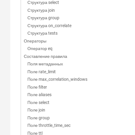
Структура select
Структура join
Структура group
Структура on_correlate
Структура tests
Операторы
Оператор eq
Составление правила
Поля метаданных
Поле rate_limit
Поле max_correlation_windows
Поле filter
Поле aliases
Поле select
Поле join
Поле group
Поле throttle_time_sec
Поле ttl