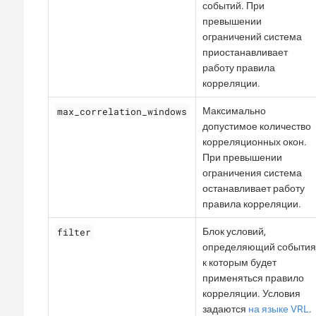
событий. При
превышении
ограничений система
приостанавливает
работу правила
корреляции.
max_correlation_windows
Максимально
допустимое количество
корреляционных окон.
При превышении
ограничения система
останавливает работу
правила корреляции.
filter
Блок условий,
определяющий события
к которым будет
применяться правило
корреляции. Условия
задаются
на языке VRL
.