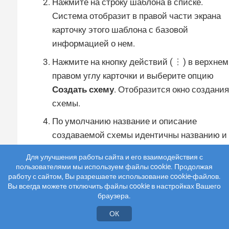
Нажмите на строку шаблона в списке.
Система отобразит в правой части экрана
карточку этого шаблона с базовой
информацией о нем.
Нажмите на кнопку действий (
) в верхнем
правом углу карточки и выберите опцию
Создать схему
. Отобразится окно создания
схемы.
По умолчанию название и описание
создаваемой схемы идентичны названию и
описанию шаблона. При необходимости
Для улучшения работы сайта и его взаимодействия с
измените название и описание схемы.
пользователями мы используем файлы cookie. Продолжая
работу с сайтом, Вы разрешаете использование cookie-файлов.
Выберите из выпадающего списка
каталог
Вы всегда можете отключить файлы cookie в настройках Вашего
экспертизы
, в котором будет создана схема.
браузера.
Для виджетов событий и активных списков
ОК
автоматически генерируются переменные,