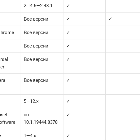
2.14.6—​2.48.1
✓
Все версии
✓
✓
Chrome
Все версии
✓
Все версии
✓
rsal
Все версии
✓
ver
era
Все версии
✓
5—​12.x
✓
pset
по
✓
oftware
10.1.19444.8378
w
1—​4.x
✓