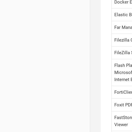
Docker E
Elastic 
Far Man
Filezilla 
FileZilla
Flash Pla
Microsof
Internet 
FortiClie
Foxit PD
FastSto
Viewer