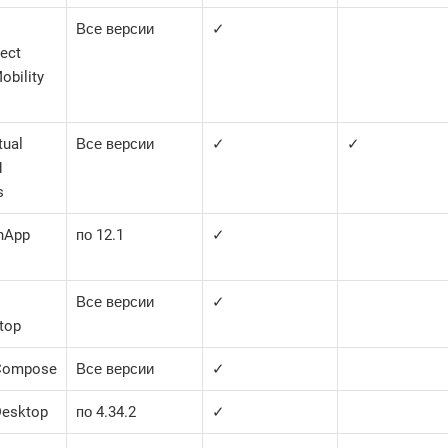
Все версии
✓
ect
obility
tual
Все версии
✓
✓
d
s
enApp
по 12.1
✓
Все версии
✓
top
Compose
Все версии
✓
Desktop
по 4.34.2
✓