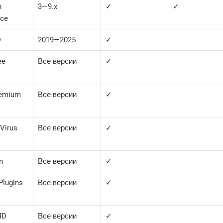
n
3—​9.x
✓
✓
nce
D
2019—​2025
✓
ee
Все версии
✓
remium
Все версии
✓
Virus
Все версии
✓
n
Все версии
✓
Plugins
Все версии
✓
4D
Все версии
✓