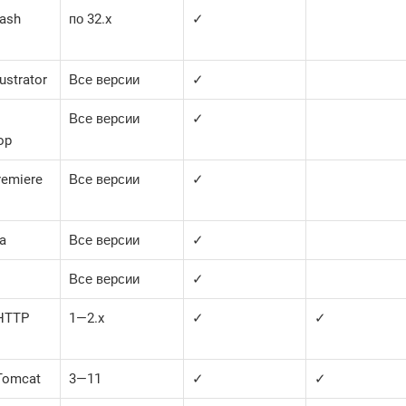
lash
по 32.x
✓
ustrator
Все версии
✓
Все версии
✓
op
remiere
Все версии
✓
a
Все версии
✓
Все версии
✓
HTTP
1—​2.x
✓
✓
Tomcat
3—​11
✓
✓