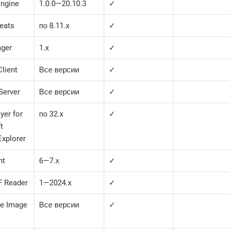
ngine
1.0.0—​20.10.3
✓
Beats
по 8.11.x
✓
ager
1.x
✓
Client
Все версии
✓
 Server
Все версии
✓
yer for
по 32.x
✓
t
Explorer
nt
6—​7.х
✓
F Reader
1—​2024.x
✓
ne Image
Все версии
✓