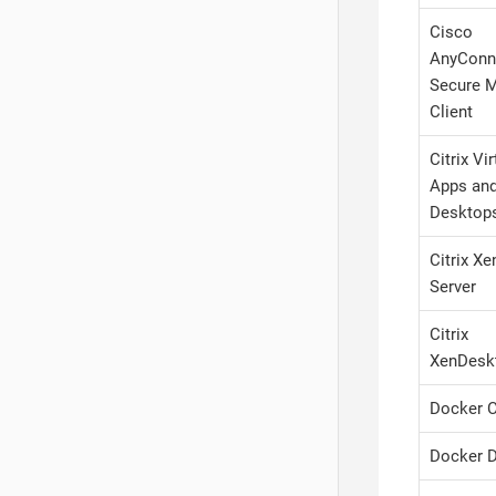
Cisco
AnyConn
Secure M
Client
Citrix Vir
Apps an
Desktop
Citrix X
Server
Citrix
XenDesk
Docker 
Docker 