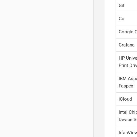
Git
Go
Google 
Grafana
HP Unive
Print Dri
IBM Asp
Faspex
iCloud
Intel Chi
Device S
IrfanVie