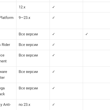
12.x
✓
Platform
9—​23.x
✓
Все версии
✓
✓
s Rider
Все версии
✓
ice
Все версии
✓
ment
tware
Все версии
✓
ter
ega
Все версии
✓
ack
y Anti-
по 23.x
✓