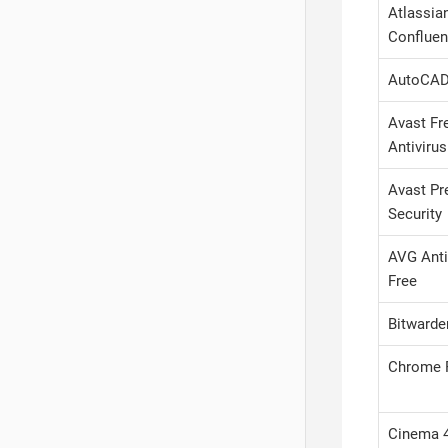
Atlassia
Conflue
AutoCA
Avast Fr
Antivirus
Avast P
Security
AVG Anti
Free
Bitwarde
Chrome 
Cinema 