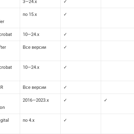
3—​24.x
✓
по 15.x
✓
er
crobat
10—​24.x
✓
ter
Все версии
✓
crobat
10—​24.x
✓
IR
Все версии
✓
2016—​2023.x
✓
✓
ion
gital
по 4.x
✓