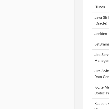
iTunes
Java SE 
(Oracle)
Jenkins
JetBrain
Jira Serv
Manage
Jira Sof
Data Cen
K-Lite M
Codec P
Kaspersk