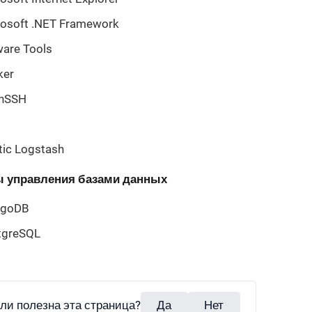
rosoft .NET Framework
are Tools
ker
nSSH
tic Logstash
 управления базами данных
goDB
tgreSQL
ли полезна эта страница?
Да
Нет