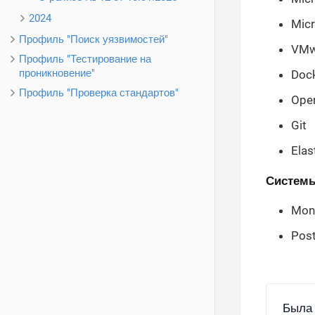
2024
Mic
Профиль "Поиск уязвимостей"
VMw
Профиль "Тестирование на
проникновение"
Doc
Профиль "Проверка стандартов"
Ope
Git
Elas
Системы
Mon
Pos
Была 