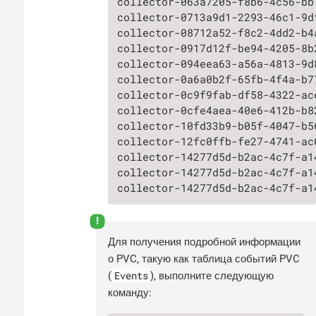
collector-063a7205-f8b6-4c56-bb
collector-0713a9d1-2293-46c1-9d
collector-08712a52-f8c2-4dd2-b4
collector-0917d12f-be94-4205-8b
collector-094eea63-a56a-4813-9d
collector-0a6a0b2f-65fb-4f4a-b7
collector-0c9f9fab-df58-4322-ac
collector-0cfe4aea-40e6-412b-b8
collector-10fd33b9-b05f-4047-b5
collector-12fc0ffb-fe27-4741-ac
collector-14277d5d-b2ac-4c7f-a1
collector-14277d5d-b2ac-4c7f-a1
collector-14277d5d-b2ac-4c7f-a1
Для получения подробной информации
о PVC, такую как таблица событий PVC
Events
(
), выполните следующую
команду: