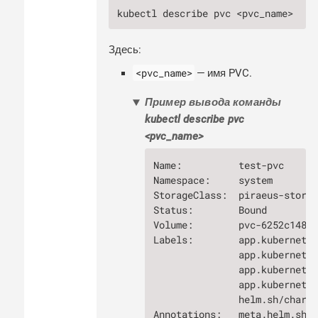
kubectl describe pvc <pvc_name>
Здесь:
<pvc_name>
— имя PVC.
Пример вывода команды
kubectl describe pvc
<pvc_name>
Name:          test-pvc

Namespace:     system

StorageClass:  piraeus-storag
Status:        Bound

Volume:        pvc-6252c148-e
Labels:        app.kubernetes
               app.kubernetes
               app.kubernetes
               app.kubernetes
               helm.sh/chart=
Annotations:   meta.helm.sh/r