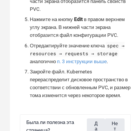
части экрана отобразится панель свойств
PVC.
Нажмите на кнопку
Edit
в правом верхнем
углу экрана. В нижней части экрана
отобразится файл конфигурации PVC.
spec →
Отредактируйте значение ключа
resources → requests → storage
аналогично
п. 3 инструкции выше
.
Закройте файл. Kubernetes
перераспределит дисковое пространство в
соответствии с обновленным PVC, и размер
тома изменится через некоторое время.
Была ли полезна эта
Д
Не
а
т
страница?