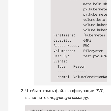
               meta.helm.sh/r
               pv.kubernetes.
               pv.kubernetes.
               volume.beta.ku
               volume.kuberne
               volume.kuberne
Finalizers:    [kubernetes.io
Capacity:      64Mi

Access Modes:  RWO

VolumeMode:    Filesystem

Used By:       test-pvc-67659
Events:

  Type    Reason             
  ----    ------             
  Normal  VolumeConditionNor
Чтобы открыть файл конфигурации PVC,
выполните следующую команду: