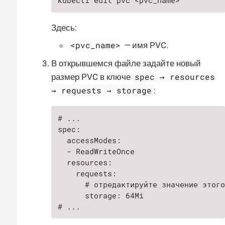
kubectl edit pvc <pvc_name>
Здесь:
<pvc_name>
— имя PVC.
В открывшемся файле задайте новый
spec → resources
размер PVC в ключе
→ requests → storage
:
# ...

spec:

  accessModes:

  - ReadWriteOnce

  resources:

    requests:

      # отредактируйте значение этого
      storage: 64Mi

# ...