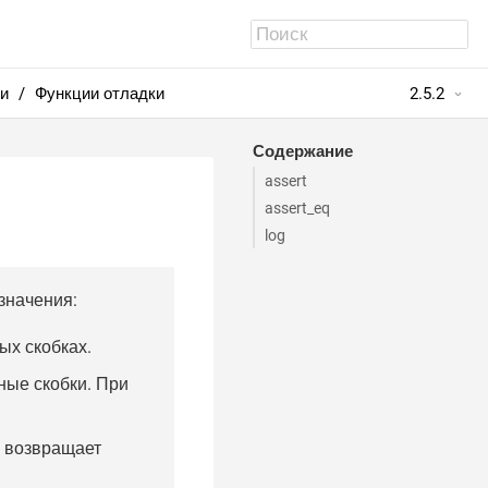
и
Функции отладки
2.5.2
Содержание
assert
assert_eq
log
значения:
ых скобках.
ные скобки. При
е возвращает