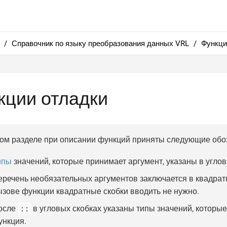
Справочник по языку преобразования данных VRL
Функци
кции отладки
ом разделе при описании функций приняты следующие обо
ипы
значений, которые принимает аргумент, указаны в углов
еречень необязательных аргументов заключается в квадрат
ызове функции квадратные скобки вводить не нужно.
::
осле
в угловых скобках указаны типы значений, которы
ункция.