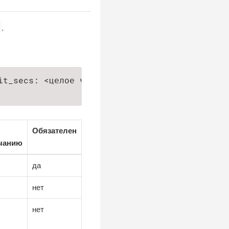
.
t_secs: <целое число>])

Обязателен
чанию
да
нет
нет