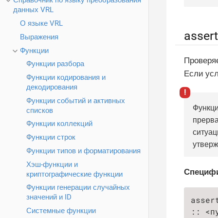
Справочник по языку преобразования
данных VRL
О языке VRL
assert
Выражения
Функции
Проверя
Функции разбора
Если ус
Функции кодирования и
декодирования
Функции событий и активных
Функц
списков
прерва
Функции коллекций
ситуац
Функции строк
утверж
Функции типов и форматирования
Хэш-функции и
Специф
криптографические функции
Функции генерации случайных
значений и ID
asser
Системные функции
:: <п