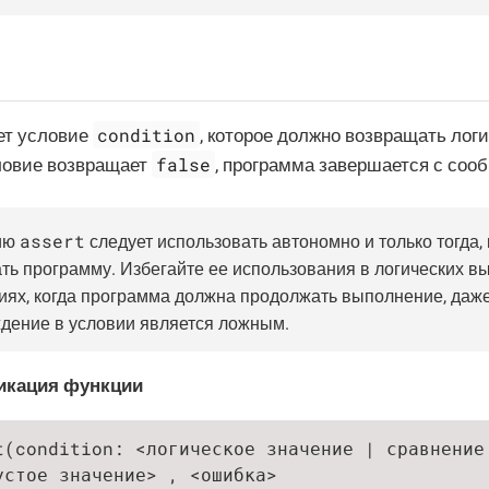
condition
ет условие
, которое должно возвращать логи
false
ловие возвращает
, программа завершается с со
assert
ию
следует использовать автономно и только тогда, 
ть программу. Избегайте ее использования в логических в
иях, когда программа должна продолжать выполнение, даж
дение в условии является ложным.
икация функции
t(condition: <логическое значение | сравнение
устое значение> , <ошибка>