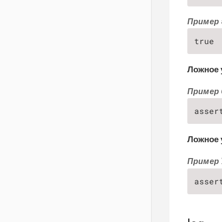
Пример 
true
Ложное 
Пример 
asser
Ложное 
Пример 
asser