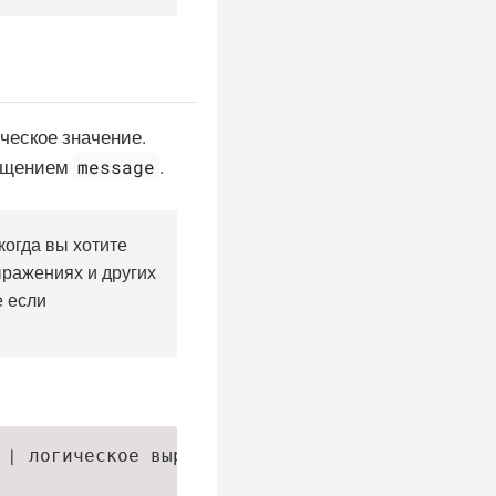
ческое значение.
message
общением
.
когда вы хотите
ыражениях и других
е если
 | логическое выражение>, [message: <строка>])