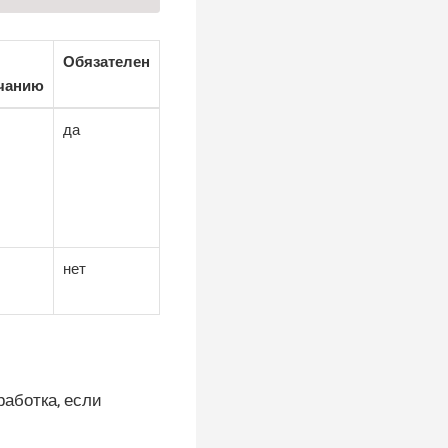
Обязателен
чанию
да
нет
работка, если