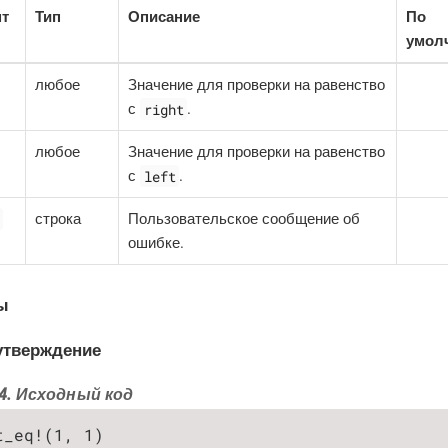
нт
Тип
Описание
По
умол
любое
Значение для проверки на равенство
right
с
.
любое
Значение для проверки на равенство
left
с
.
строка
Пользовательское сообщение об
ошибке.
ы
утверждение
4. Исходный код
t_eq!(1, 1)