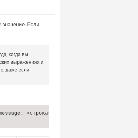
е значение. Если
да, когда вы
еских выражениях и
е, даже если
essage: <строка>])
