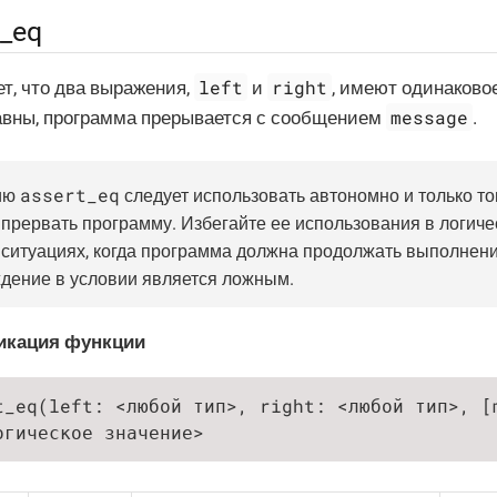
t_eq
left
right
т, что два выражения,
и
, имеют одинаково
message
авны, программа прерывается с сообщением
.
assert_eq
ию
следует использовать автономно и только тог
 прервать программу. Избегайте ее использования в логич
 ситуациях, когда программа должна продолжать выполнени
дение в условии является ложным.
икация функции
t_eq(left: <любой тип>, right: <любой тип>, [m
огическое значение>