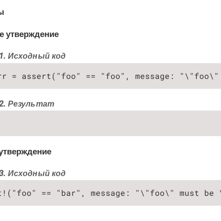
ы
е утверждение
1. Исходный код
rr = assert("foo" == "foo", message: "\"foo\"
2. Результат
утверждение
3. Исходный код
t!("foo" == "bar", message: "\"foo\" must be 