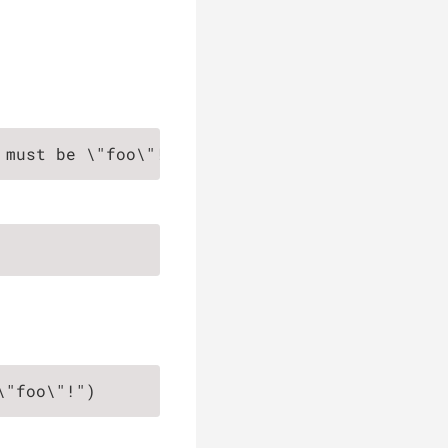
 must be \"foo\"!")
\"foo\"!")