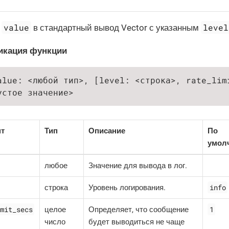
value
level
т
в стандартный вывод Vector с указанным
икация функции
alue: <любой тип>, [level: <строка>, rate_limi
устое значение>
нт
Тип
Описание
По
умол
любое
Значение для вывода в лог.
info
строка
Уровень логирования.
mit_secs
1
целое
Определяет, что сообщение
число
будет выводиться не чаще