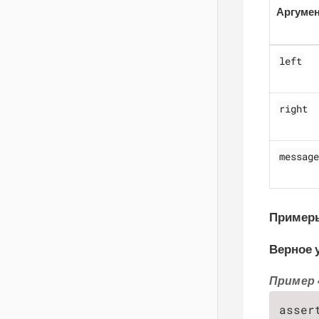
Аргуме
left
right
message
Пример
Верное 
Пример 
asser