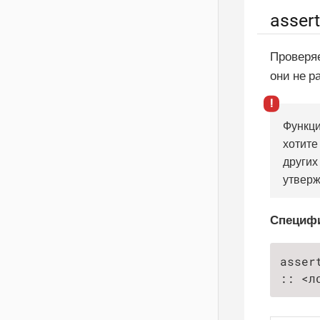
asser
Проверяе
они не р
Функц
хотите
других
утверж
Специф
asser
:: <л