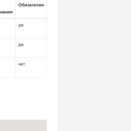
Обязателен
чанию
да
да
нет