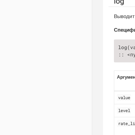
log
Выводи
Специф
log(v
:: <п
Аргуме
value
level
rate_li