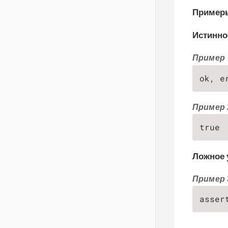
Пример
Истинно
Пример 
ok, e
Пример 
true
Ложное 
Пример 
asser