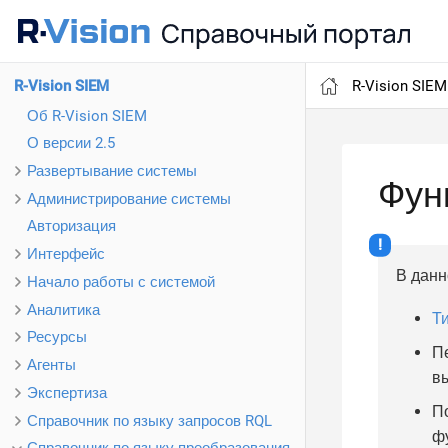
R-Vision SIEM
R-Vision SIEM
Об R-Vision SIEM
О версии 2.5
Развертывание системы
Фун
Администрирование системы
Авторизация
Интерфейс
В данн
Начало работы с системой
Аналитика
Т
Ресурсы
П
Агенты
в
Экспертиза
П
Справочник по языку запросов RQL
ф