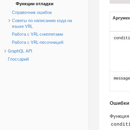
Функции отладки
Справочник ошибок
Аргуме
Советы по написанию кода на
языке VRL
Работа с VRL-сниппетами
conditi
Работа с VRL-песочницей
GraphQL API
Глоссарий
message
Ошибки
Функци
condit