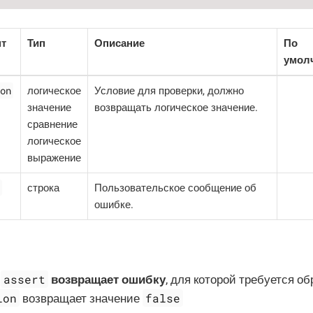
нт
Тип
Описание
По
умол
on
логическое
Условие для проверки, должно
значение
возвращать логическое значение.
сравнение
логическое
выражение
строка
Пользовательское сообщение об
ошибке.
assert
я
возвращает ошибку
, для которой требуется об
ion
false
возвращает значение