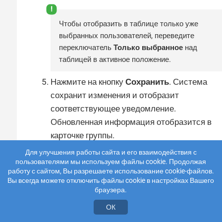
Чтобы отобразить в таблице только уже
выбранных пользователей, переведите
переключатель
Только выбранное
над
таблицей в активное положение.
Нажмите на кнопку
Сохранить
. Система
сохранит изменения и отобразит
соответствующее уведомление.
Обновленная информация отобразится в
карточке группы.
Для улучшения работы сайта и его взаимодействия с
пользователями мы используем файлы cookie. Продолжая
Удалять пользователей из группы также можно
работу с сайтом, Вы разрешаете использование cookie-файлов.
через таблицу на вкладке
Состав группы
. Для
Вы всегда можете отключить файлы cookie в настройках Вашего
браузера.
этого:
ОК
Перейдите в раздел
Настройки →