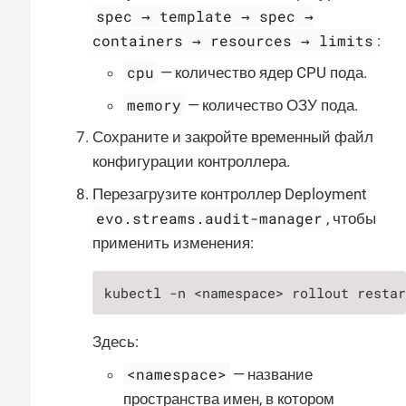
spec → template → spec →
containers → resources → limits
:
cpu
— количество ядер CPU пода.
memory
— количество ОЗУ пода.
Сохраните и закройте временный файл
конфигурации контроллера.
Перезагрузите контроллер Deployment
evo.streams.audit-manager
, чтобы
применить изменения:
kubectl -n <namespace> rollout resta
Здесь:
<namespace>
— название
пространства имен, в котором