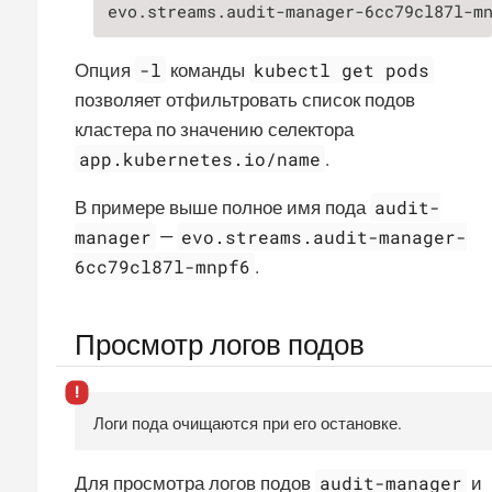
evo.streams.audit-manager-6cc79cl87l-m
-l
kubectl get pods
Опция
команды
позволяет отфильтровать список подов
кластера по значению селектора
app.kubernetes.io/name
.
audit-
В примере выше полное имя пода
manager
evo.streams.audit-manager-
—
6cc79cl87l-mnpf6
.
Просмотр логов подов
Логи пода очищаются при его остановке.
audit-manager
Для просмотра логов подов
и