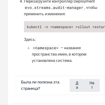
Перезагрузите контроллер Deployment
evo.streams.audit-manager
, чтобы
применить изменения:
kubectl -n <namespace> rollout resta
Здесь:
<namespace>
— название
пространства имен, в котором
установлена система.
Была ли полезна эта
Д
Не
а
т
страница?