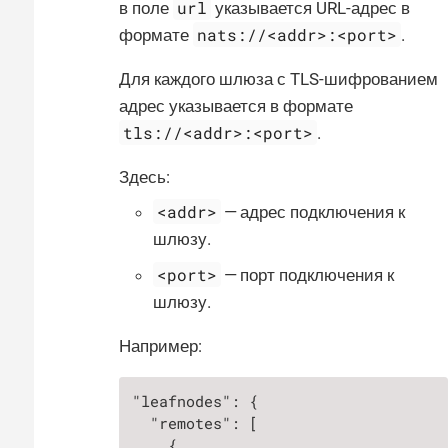
url
в поле
указывается URL-адрес в
nats://<addr>:<port>
формате
.
Для каждого шлюза с TLS-шифрованием
адрес указывается в формате
tls://<addr>:<port>
.
Здесь:
<addr>
— адрес подключения к
шлюзу.
<port>
— порт подключения к
шлюзу.
Например:
"leafnodes": {

  "remotes": [

    {
