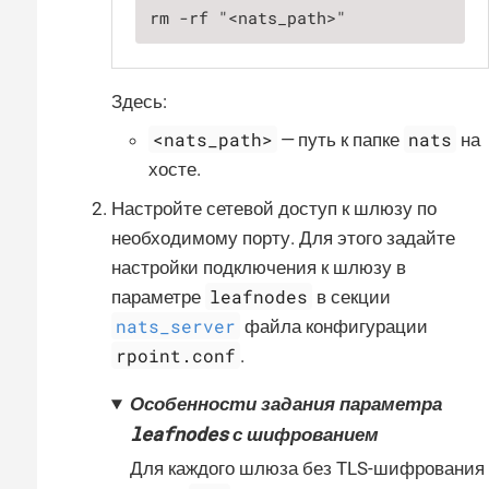
rm -rf "<nats_path>"
Здесь:
<nats_path>
nats
— путь к папке
на
хосте.
Настройте сетевой доступ к шлюзу по
необходимому порту. Для этого задайте
настройки подключения к шлюзу в
leafnodes
параметре
в секции
nats_server
файла конфигурации
rpoint.conf
.
Особенности задания параметра
leafnodes
с шифрованием
Для каждого шлюза без TLS-шифрования