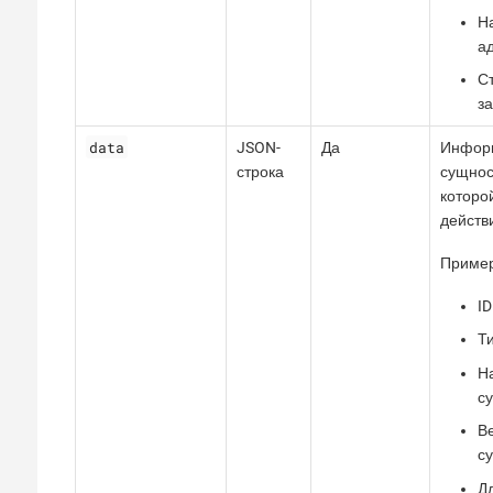
Н
а
Ст
за
data
JSON-
Да
Инфор
строка
сущнос
которо
действ
Пример
ID
Ти
Н
с
В
с
Д