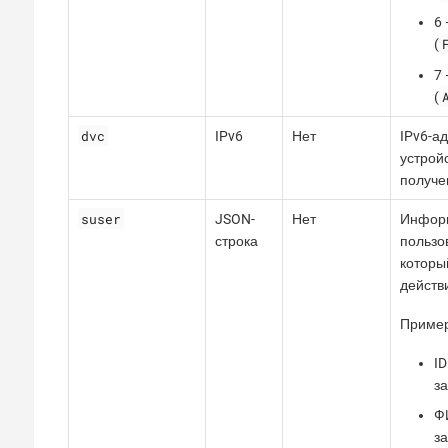
6
(
7
(
dvc
IPv6
Нет
IPv6-а
устройс
получе
suser
JSON-
Нет
Инфор
строка
пользо
которы
действ
Пример
ID
за
Ф
за