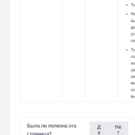
Ти
Ре
в
де
у
н
Ти
со
и
у
за
в
ос
в
Была ли полезна эта
Д
Не
а
т
страница?