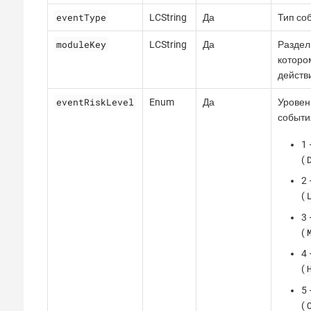
eventType
LCString
Да
Тип со
moduleKey
LCString
Да
Раздел
которо
действ
eventRiskLevel
Enum
Да
Уровен
событи
1
(
2 
(
3
(
4 
(
5 
(