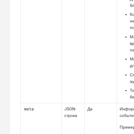
бл
К
н
по
М
вр
п
М
д
С
а
Т
бе
meta
JSON-
Да
Инфор
строка
событи
Пример