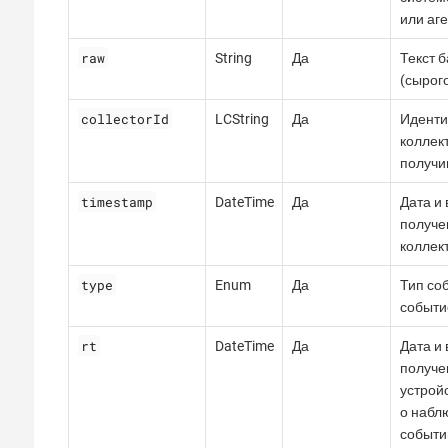
или аг
raw
String
Да
Текст б
(сырог
collectorId
LCString
Да
Иденти
коллек
получи
timestamp
DateTime
Да
Дата и
получе
коллек
type
Enum
Да
Тип со
событи
rt
DateTime
Да
Дата и
получе
устрой
о набл
событи