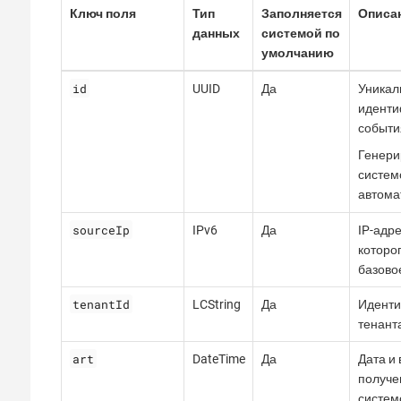
Ключ поля
Тип
Заполняется
Описа
данных
системой по
умолчанию
id
UUID
Да
Уникал
иденти
событи
Генери
систем
автома
sourceIp
IPv6
Да
IP-адре
которо
базово
tenantId
LCString
Да
Иденти
тенант
art
DateTime
Да
Дата и
получе
систем