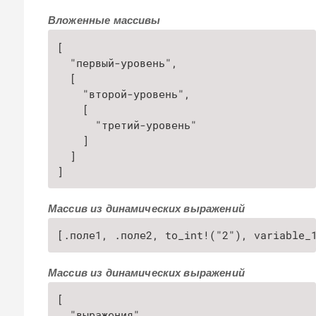
Вложенные массивы
[

  "первый-уровень",

  [

    "второй-уровень",

    [

      "третий-уровень"

    ]

  ]

]
Массив из динамических выражений
[.поле1, .поле2, to_int!("2"), variable_
Массив из динамических выражений
[

  "выражения",
