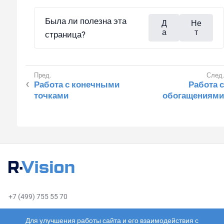
Была ли полезна эта
Д
Не
а
т
страница?
Работа с конечными
Работа с
точками
обогащениями
+7 (499) 755 55 70
sales@rvision.ru
Для улучшения работы сайта и его взаимодействия с