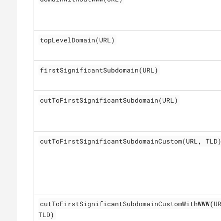
topLevelDomain(URL)
firstSignificantSubdomain(URL)
cutToFirstSignificantSubdomain(URL)
cutToFirstSignificantSubdomainCustom(URL, TLD
cutToFirstSignificantSubdomainCustomWithWWW(U
TLD)