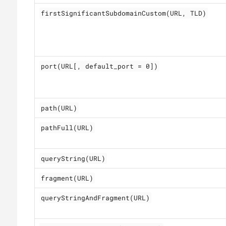
firstSignificantSubdomainCustom(URL, TLD)
port(URL[, default_port = 0])
path(URL)
pathFull(URL)
queryString(URL)
fragment(URL)
queryStringAndFragment(URL)