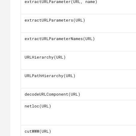
extractURLParameter(URL, name)
extractURLParameters(URL)
extractURLParameterNames(URL)
URLHierarchy(URL)
URLPathHierarchy(URL)
decodeURLComponent(URL)
netloc(URL)
cutWWW(URL)