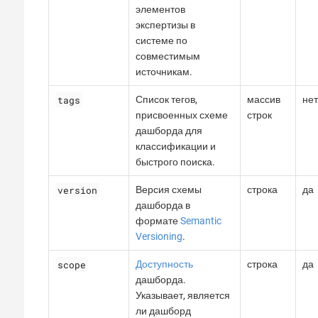
элементов
экспертизы в
системе по
совместимым
источникам.
tags
Список тегов,
массив
нет
присвоенных схеме
строк
дашборда для
классификации и
быстрого поиска.
version
Версия схемы
строка
да
дашборда в
формате
Semantic
Versioning
.
scope
Доступность
строка
да
дашборда.
Указывает, является
ли дашборд