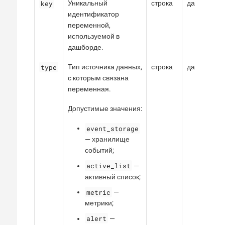
key
Уникальный
строка
да
идентификатор
переменной,
используемой в
дашборде.
type
Тип источника данных,
строка
да
с которым связана
переменная.
Допустимые значения:
event_storage
— хранилище
событий;
active_list
—
активный список;
metric
—
метрики;
alert
—