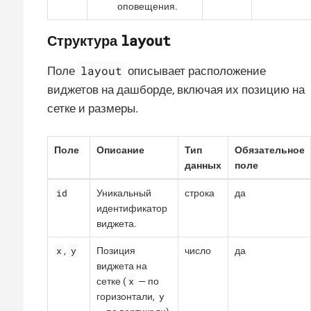
оповещения.
layout
Структура
layout
Поле
описывает расположение
виджетов на дашборде, включая их позицию на
сетке и размеры.
Поле
Описание
Тип
Обязательное
данных
поле
id
Уникальный
строка
да
идентификатор
виджета.
x
y
,
Позиция
число
да
виджета на
x
сетке (
— по
y
горизонтали,