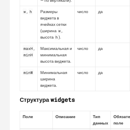
— по вертикали).
w
h
,
Размеры
число
да
виджета в
ячейках сетки
w
(ширина
,
h
высота
).
maxH
,
Максимальная и
число
да
minH
минимальная
высота виджета.
minW
Минимальная
число
да
ширина
виджета.
widgets
Структура
Поле
Описание
Тип
Обязат
данных
поле