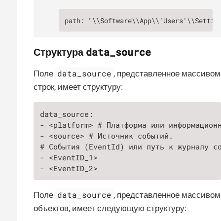
path: "\\Software\\App\\'Users'\\Settin
data_source
Структура
data_source
Поле
, представленное массивом
строк, имеет структуру:
data_source:

- <platform> # Платформа или информационн
- <source> # Источник событий.

# События (EventId) или путь к журналу со
- <EventID_1>

- <EventID_2>
data_source
Поле
, представленное массивом
объектов, имеет следующую структуру: