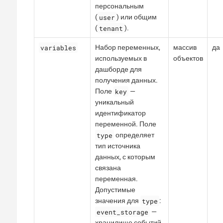
персональным
user
(
) или общим
tenant
(
).
variables
Набор переменных,
массив
да
используемых в
объектов
дашборде для
получения данных.
key
Поле
—
уникальный
идентификатор
переменной. Поле
type
определяет
тип источника
данных, с которым
связана
переменная.
Допустимые
type
значения для
:
event_storage
—
хранилище событий,