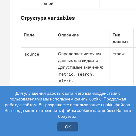
дней.
variables
Структура
Поле
Описание
Тип
данных
source
Определяет источник
строка
данных для виджета.
Допустимые значения:
metric
search
,
,
alert
.
metricId
Идентификатор
строка
Для улучшения работы сайта и его взаимодействия с
пользователями мы используем файлы cookie. Продолжая
метрики, данные
работу с сайтом, Вы разрешаете использование cookie-файлов.
которой должны быть
Вы всегда можете отключить файлы cookie в настройках Вашего
отображены.
браузера.
Применяется, если
source
установлен на
ОК
metric
.