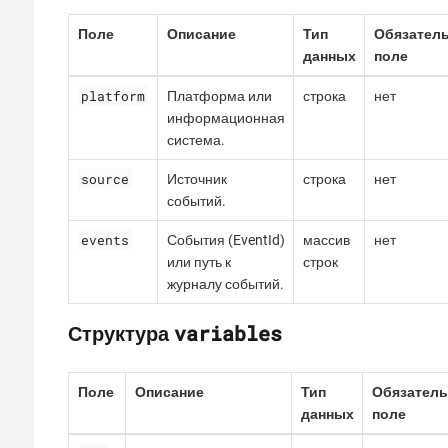
Поле
Описание
Тип
Обязател
данных
поле
platform
Платформа или
строка
нет
информационная
система.
source
Источник
строка
нет
событий.
events
События (EventId)
массив
нет
или путь к
строк
журналу событий.
variables
Структура
Поле
Описание
Тип
Обязатель
данных
поле