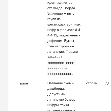
идентификатор
схемы дашборда.
Значение — пять
групп из
шестнадцатеричных
цифр в формате 8-4-
4-4-12, разделенных
дефисом. Буквы —
только строчные
латинские. Формат
значения:
xxxxxxxx-xxxx-
xxxx-xxxx-
xxxxxxxxxxxx
.
name
Название схемы
строка
да
дашборда.
Допустимы
латинские буквы,
цифры, точки,
подчеркивания и