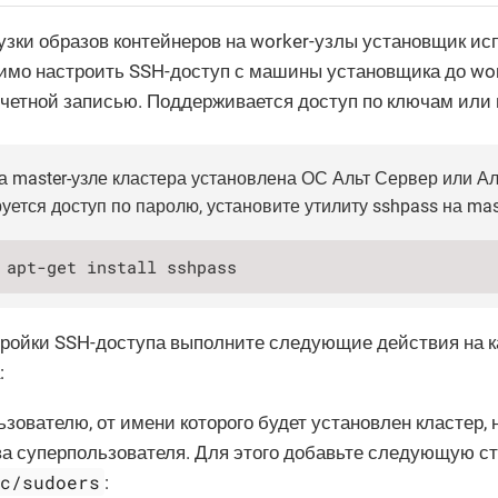
узки образов контейнеров на worker-узлы установщик исп
мо настроить SSH-доступ с машины установщика до wor
четной записью. Поддерживается доступ по ключам или
а master-узле кластера установлена ОС Альт Сервер или А
уется доступ по паролю, установите утилиту sshpass на mast
 apt-get install sshpass
ройки SSH-доступа выполните следующие действия на к
:
зователю, от имени которого будет установлен кластер,
ва суперпользователя. Для этого добавьте следующую ст
tc/sudoers
: