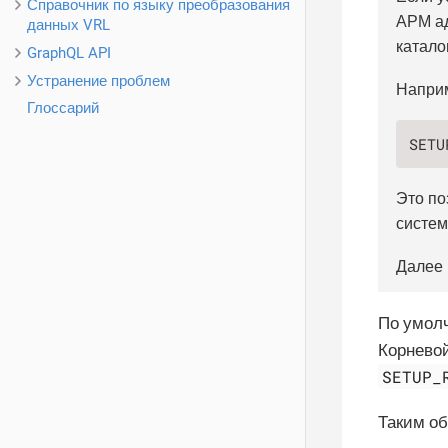
Справочник по языку преобразования
АРМ ад
данных VRL
катало
GraphQL API
Устранение проблем
Напри
Глоссарий
SETU
Это по
систем
Далее 
По умолч
Корневой
SETUP_
Таким об