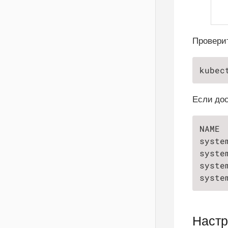
Проверит
kubec
Если дос
NAME 
syste
syste
syste
syste
Настр