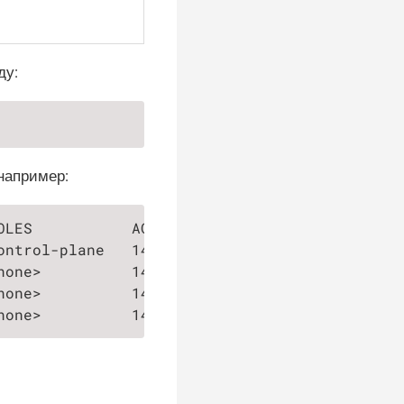
ду:
 например:
OLES           AGE    VERSION   INTERNAL-IP  
ontrol-plane   140d   v1.26.3   10.99.57.12  
none>          140d   v1.26.3   10.99.57.13  
none>          140d   v1.26.3   10.99.57.11  
none>          140d   v1.26.3   10.99.57.10  