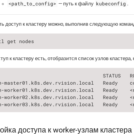
<path_to_config>
kubeconfig
— путь к файлу
.
ь доступ к кластеру можно, выполнив следующую коман
tl get nodes
туп к кластеру есть, отобразится список узлов кластера,
                                   STATUS   R
m-master01.k8s.dev.rvision.local   Ready    c
m-worker01.k8s.dev.rvision.local   Ready    <
m-worker02.k8s.dev.rvision.local   Ready    <
m-worker03.k8s.dev.rvision.local   Ready    <
ойка доступа к worker-узлам кластера