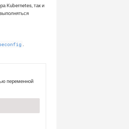
ра Kubernetes, так и
 выполняться
beconfig
.
щью переменной