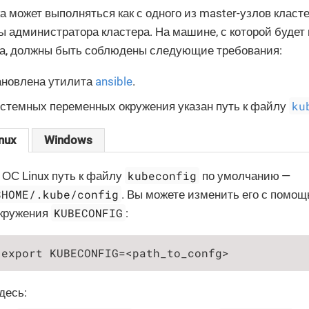
а может выполняться как с одного из master-узлов класте
 администратора кластера. На машине, с которой будет
ка, должны быть соблюдены следующие требования:
ановлена утилита
ansible
.
ku
истемных переменных окружения указан путь к файлу
nux
Windows
kubeconfig
 ОС Linux путь к файлу
по умолчанию —
$HOME/.kube/config
. Вы можете изменить его с помо
KUBECONFIG
кружения
:
export KUBECONFIG=<path_to_confg>
десь: