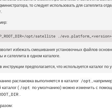
министратора, то следует использовать для сателлита отд
г.
мер:
P_ROOT_DIR=/opt/satellite ./evo.platform_<version>
зволит избежать смешивания установочных файлов основн
ы и сателлита в одном каталоге.
в инструкции предполагается, что используется каталог по 
/opt
анию распаковка выполняется в каталог
, наприме
/opt
 каталог (
по умолчанию) можно изменить с помо
ROOT_DIR
.
разом: