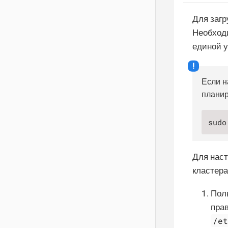
Для загр
Необходи
единой у
Если н
планир
sudo
Для наст
кластера
Поль
пра
/e