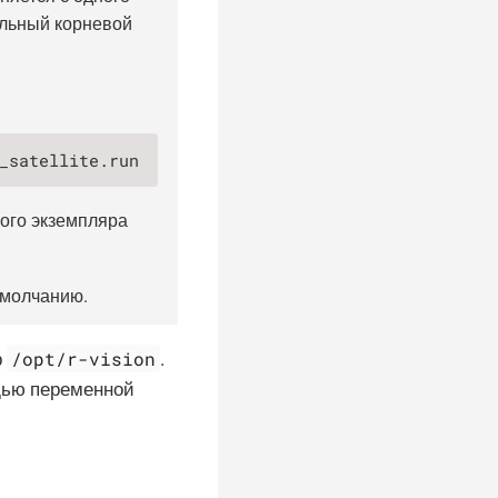
ельный корневой
_satellite.run
ого экземпляра
умолчанию.
/opt/r-vision
р
.
щью переменной