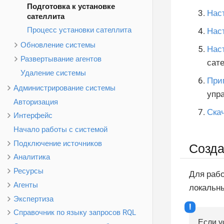
Подготовка к установке
Нас
сателлита
Процесс установки сателлита
Нас
Обновление системы
Нас
Развертывание агентов
сат
Удаление системы
При
Администрирование системы
упр
Авторизация
Ска
Интерфейс
Начало работы с системой
Подключение источников
Созда
Аналитика
Ресурсы
Для рабо
Агенты
локальны
Экспертиза
Справочник по языку запросов RQL
Если у