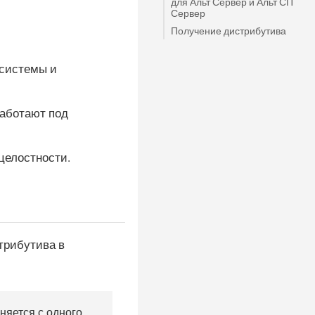
для Альт Сервер и Альт СП
Сервер
Получение дистрибутива
системы и
работают под
целостности.
трибутива в
няется с одного