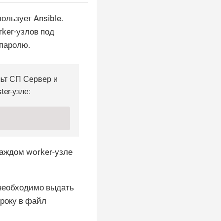
ользует Ansible.
ker-узлов под
 паролю.
льт СП Сервер и
er-узле:
аждом worker-узле
 необходимо выдать
року в файл