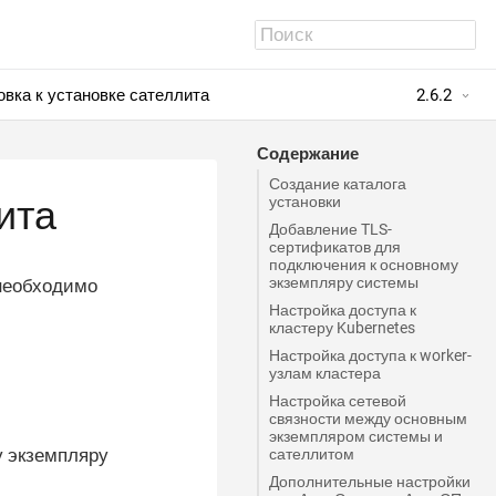
овка к установке сателлита
2.6.2
Содержание
Создание каталога
установки
ита
Добавление TLS-
сертификатов для
подключения к основному
экземпляру системы
 необходимо
Настройка доступа к
кластеру Kubernetes
Настройка доступа к worker-
узлам кластера
Настройка сетевой
связности между основным
экземпляром системы и
у экземпляру
сателлитом
Дополнительные настройки