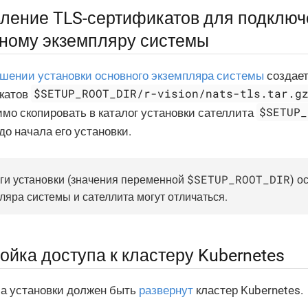
ление TLS-сертификатов для подключ
ному экземпляру системы
шении установки основного экземпляра системы
создает
$SETUP_ROOT_DIR/r-vision/nats-tls.tar.g
катов
$SETUP_
мо скопировать в каталог установки сателлита
до начала его установки.
$SETUP_ROOT_DIR
ги установки (значения переменной
) о
ляра системы и сателлита могут отличаться.
ойка доступа к кластеру Kubernetes
ла установки должен быть
развернут
кластер Kubernetes.