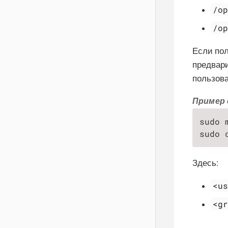
/o
/o
Если пол
предвари
пользова
Пример 
sudo 
sudo 
Здесь:
<u
<g