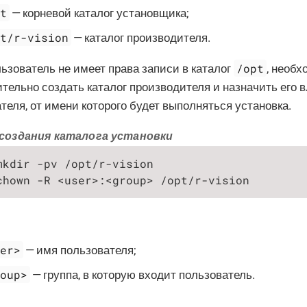
pt
— корневой каталог установщика;
pt/r-vision
— каталог производителя.
/opt
ьзователь не имеет права записи в каталог
, необ
тельно создать каталог производителя и назначить его
теля, от имени которого будет выполняться установка.
создания каталога установки
mkdir -pv /opt/r-vision

chown -R <user>:<group> /opt/r-vision
ser>
— имя пользователя;
roup>
— группа, в которую входит пользователь.