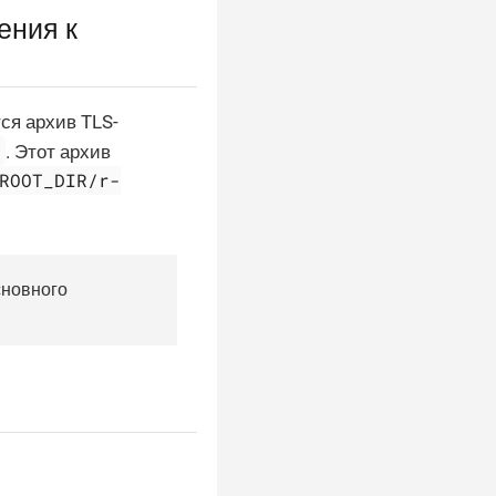
ения к
ся архив TLS-
z
. Этот архив
ROOT_DIR/r-
сновного