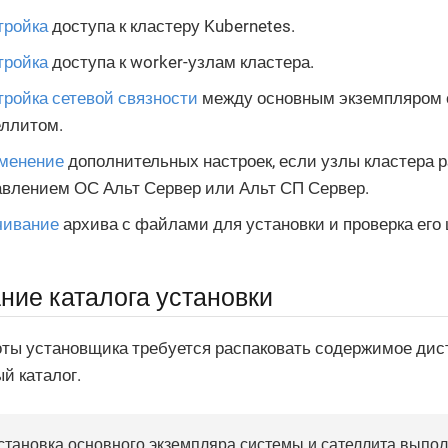
тройка
доступа к кластеру Kubernetes.
тройка
доступа к worker-узлам кластера.
тройка сетевой связности
между основным экземпляром 
еллитом.
менение
дополнительных настроек, если узлы кластера 
авлением ОС Альт Сервер или Альт СП Сервер.
чивание
архива с файлами для установки и проверка его 
ние каталога установки
ты установщика требуется распаковать содержимое дис
й каталог.
становка основного экземпляра системы и сателлита выпол