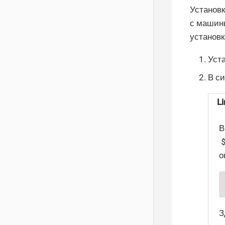
Установк
с машины
установ
Уст
В с
Li
В
о
З