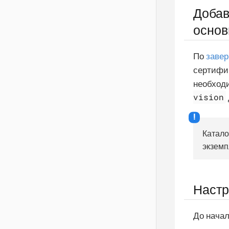
Добав
основ
По
завер
сертифи
необходи
vision
Катало
экземп
Настр
До нача