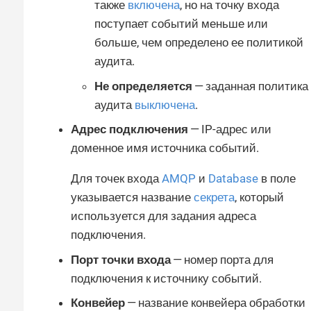
также
включена
, но на точку входа
поступает событий меньше или
больше, чем определено ее политикой
аудита.
Не определяется
— заданная политика
аудита
выключена
.
Адрес подключения
— IP-адрес или
доменное имя источника событий.
Для точек входа
AMQP
и
Database
в поле
указывается название
секрета
, который
используется для задания адреса
подключения.
Порт точки входа
— номер порта для
подключения к источнику событий.
Конвейер
— название конвейера обработки