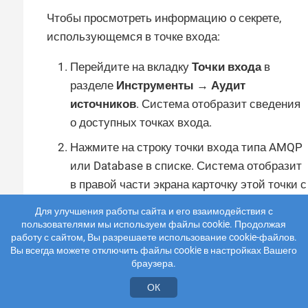
Чтобы просмотреть информацию о секрете,
использующемся в точке входа:
Перейдите на вкладку
Точки входа
в
разделе
Инструменты → Аудит
источников
. Система отобразит сведения
о доступных точках входа.
Нажмите на строку точки входа типа AMQP
или Database в списке. Система отобразит
в правой части экрана карточку этой точки с
подробной информацией о ней.
Для улучшения работы сайта и его взаимодействия с
пользователями мы используем файлы cookie. Продолжая
Нажмите на значение поля
Адрес
работу с сайтом, Вы разрешаете использование cookie-файлов.
подключения
в карточке точки входа.
Вы всегда можете отключить файлы cookie в настройках Вашего
Система откроет страницу раздела
браузера.
Секреты
и отобразит
карточку
секрета,
ОК
который используется в выбранной точке.