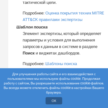
тактической цели.
Подробнее:
Оценка покрытия техник MITRE
ATT&CK правилами экспертизы
Шаблон поиска
Элемент экспертизы, который определяет
параметры и условия для выполнения
запросов к данным в системе в разделе
Поиск
и виджетах дашбордов.
Подробнее:
Шаблоны поиска
Экспертиза
Для улучшения работы сайта и его взаимодействия с
Модуль системы, позволяющий создавать
пользователями мы используем файлы cookie. Продолжая
работу с сайтом, Вы разрешаете использование cookie-файлов.
объекты на языке RObject для
Вы всегда можете отключить файлы cookie в настройках Вашего
специализированных задач.
браузера.
ОК
Подробнее:
Работа с элементами
экспертизы