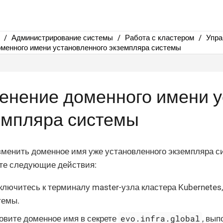
Администрирование системы
Работа с кластером
Упра
менного имени установленного экземпляра системы
енение доменного имени у
емпляра системы
менить доменное имя уже установленного экземпляра с
те следующие действия:
лючитесь к терминалу master-узла кластера Kubernetes,
темы.
evo.infra.global
овите доменное имя в секрете
, вы