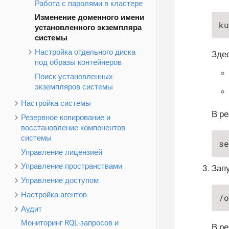
Работа с паролями в кластере
Изменение доменного имени
ku
установленного экземпляра
системы
Настройка отдельного диска
Здес
под образы контейнеров
Поиск установленных
экземпляров системы
Настройка системы
В р
Резервное копирование и
восстановление компонентов
системы
se
Управление лицензией
Управление пространствами
Зап
Управление доступом
Настройка агентов
/o
Аудит
Мониторинг RQL-запросов и
В р