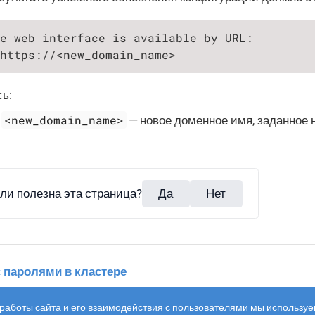
e web interface is available by URL:

https://<new_domain_name>
ь:
<new_domain_name>
— новое доменное имя, заданное
ли полезна эта страница?
Да
Нет
с паролями в кластере
работы сайта и его взаимодействия с пользователями мы используе