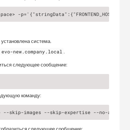
space> -p='{"stringData":{"FRONTEND_HOST": "<
м установлена система.
evo-new.company.local
,
.
зиться следующее сообщение:
едующую команду:
e --skip-images --skip-expertise --no-ansible
отобразиться следующее сообщение: