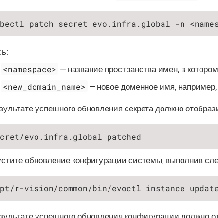
bectl patch secret evo.infra.global -n <name
ь:
<namespace>
— название пространства имен, в которо
<new_domain_name>
— новое доменное имя, например
езультате успешного обновления секрета должно отобра
cret/evo.infra.global patched
устите обновление конфигурации системы, выполнив сл
pt/r-vision/common/bin/evoctl instance updat
езультате успешного обновления конфигурации должно 