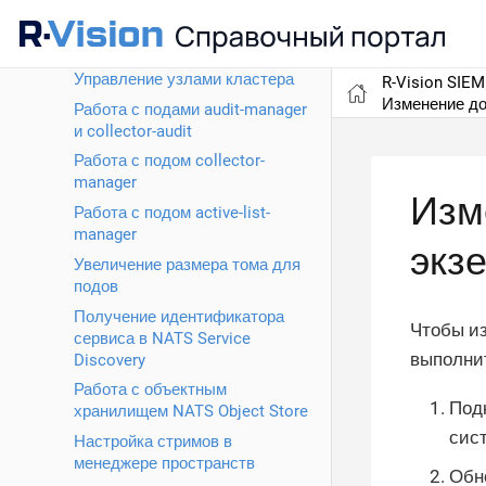
Мониторинг кластера
Управление кластером
Управление узлами кластера
R-Vision SIEM
Изменение до
Работа с подами audit-manager
и collector-audit
Работа с подом collector-
manager
Изм
Работа с подом active-list-
manager
экз
Увеличение размера тома для
подов
Получение идентификатора
Чтобы из
сервиса в NATS Service
выполни
Discovery
Работа с объектным
Подк
хранилищем NATS Object Store
сис
Настройка стримов в
менеджере пространств
Обн