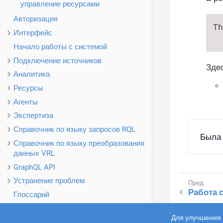
управление ресурсами
Авторизация
Th
Интерфейс
  
Начало работы с системой
Подключение источников
Здес
Аналитика
Ресурсы
Агенты
Экспертиза
Справочник по языку запросов RQL
Была 
Справочник по языку преобразования
данных VRL
GraphQL API
Устранение проблем
Работа 
Глоссарий
R-Vision SIEM
2.8.0
Для улучшения 