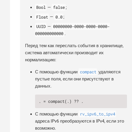
Bool
false
—
;
Float
0.0
—
;
UUID
00000000-0000-0000-0000-
—
000000000000
.
Перед тем как переслать события в хранилище,
система автоматически производит их
нормализацию:
compact
С помощью функции
удаляются
пустые поля, если они присутствуют в
данных.
. = compact(.) ?? .
rv_ipv6_to_ipv4
С помощью функции
адреса IPv6 преобразуются в IPv4, если это
возможно.