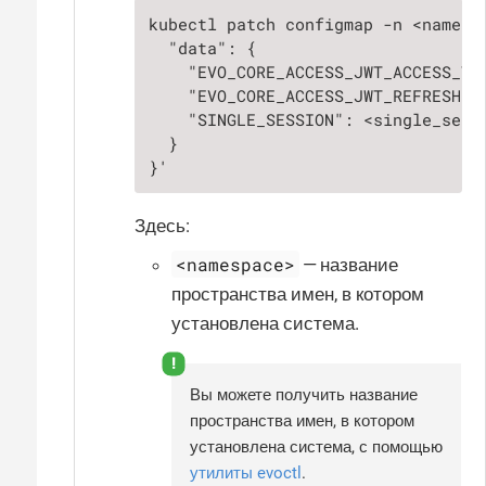
kubectl patch configmap -n <namespa
  "data": {

    "EVO_CORE_ACCESS_JWT_ACCESS_TO
    "EVO_CORE_ACCESS_JWT_REFRESH_T
    "SINGLE_SESSION": <single_sessi
  }

}'
Здесь:
<namespace>
— название
пространства имен, в котором
установлена система.
Вы можете получить название
пространства имен, в котором
установлена система, с помощью
утилиты evoctl
.