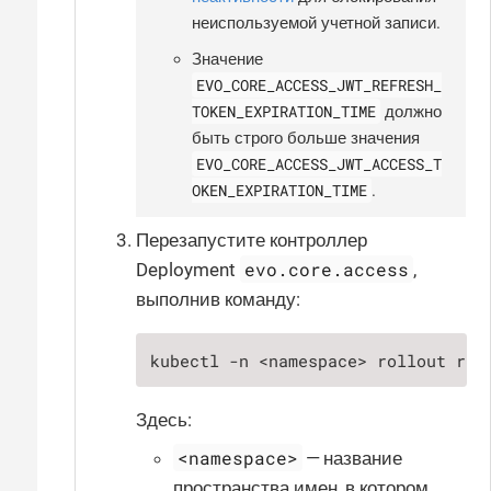
неиспользуемой учетной записи.
Значение
EVO_CORE_ACCESS_JWT_REFRESH_
TOKEN_EXPIRATION_TIME
должно
быть строго больше значения
EVO_CORE_ACCESS_JWT_ACCESS_T
OKEN_EXPIRATION_TIME
.
Перезапустите контроллер
evo.core.access
Deployment
,
выполнив команду:
kubectl -n <namespace> rollout res
Здесь:
<namespace>
— название
пространства имен, в котором