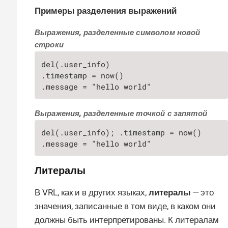
Примеры разделения выражений
Выражения, разделенные символом новой
строки
del(.user_info)

.timestamp = now()

.message = "hello world"
Выражения, разделенные точкой с запятой
del(.user_info); .timestamp = now()

.message = "hello world"
Литералы
В VRL, как и в других языках,
литералы
— это
значения, записанные в том виде, в каком они
должны быть интерпретированы. К литералам