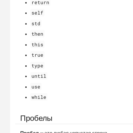
return
self
std
then
this
true
type
until
use
while
Пробелы
Пробел
— это любая непустая строка,