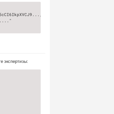
cCI6IkpXVCJ9...,

..."

е экспертизы: