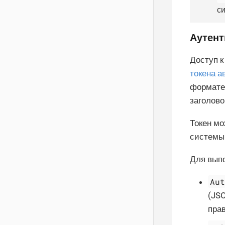
с
Аутен
Доступ 
токена а
формате 
заголов
Токен мо
системы
Для выпо
Au
(JS
прав