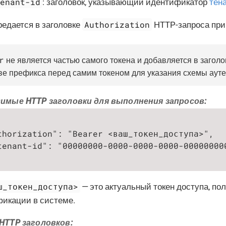
tenant-id
: заголовок, указывающий идентификатор
тен
Authorization
редается в заголовке
HTTP-запроса при 
r
не является частью самого токена и добавляется в заголо
ве префикса перед самим токеном для указания схемы аут
имые HTTP заголовки для выполнения запросов:
thorization": "Bearer <ваш_токен_доступа>",

tenant-id": "00000000-0000-0000-0000-000000000
ш_токен_доступа>
— это актуальный токен доступа, по
фикации в системе.
HTTP заголовков: