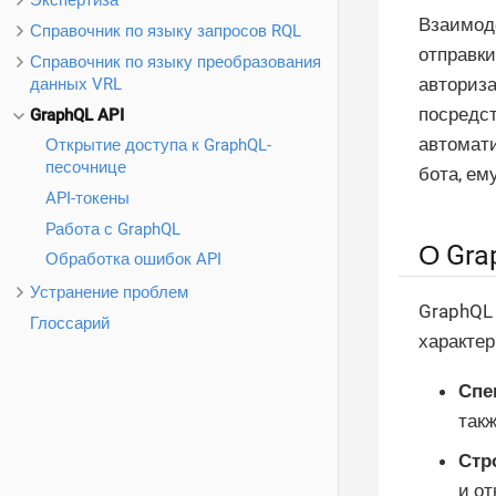
Экспертиза
Взаимод
Справочник по языку запросов RQL
отправк
Справочник по языку преобразования
авториза
данных VRL
посредст
GraphQL API
автомат
Открытие доступа к GraphQL-
песочнице
бота, ем
API-токены
Работа с GraphQL
О Gra
Обработка ошибок API
Устранение проблем
GraphQL
Глоссарий
характер
Спе
такж
Стр
и о