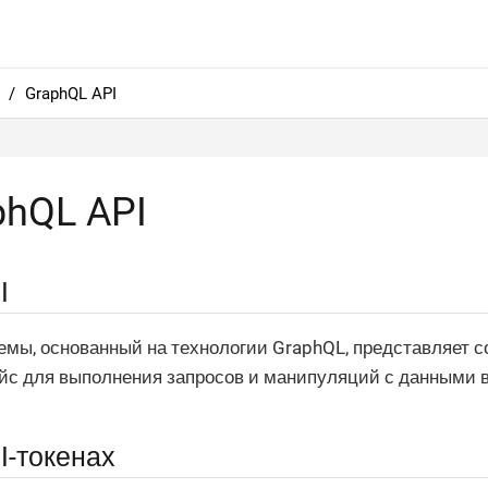
GraphQL API
phQL API
I
емы, основанный на технологии GraphQL, представляет 
с для выполнения запросов и манипуляций с данными в
I-токенах