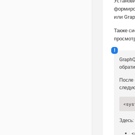
Установ
формиров
или Grap
Также си
просмотр
GraphQ
обрати
После 
следую
<sys
Здесь:
<