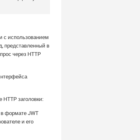
и с использованием
д, представленный в
апрос через HTTP
интерфейса
е HTTP заголовки:
и в формате JWT
ователе и его