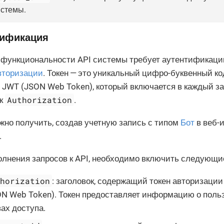
истемы.
тификация
к функциональности API системы требует аутентификаци
вторизации
. Токен — это уникальный цифро-буквенный ко
JWT (JSON Web Token), который включается в каждый з
Authorization
ок
.
жно получить, создав учетную запись с типом
Бот
в веб-
.
лнения запросов к API, необходимо включить следующи
thorization
: заголовок, содержащий токен авторизаци
ON Web Token). Токен предоставляет информацию о польз
ах доступа.