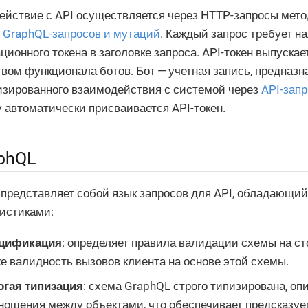
ействие с API осуществляется через HTTP-запросы мет
и
GraphQL-запросов и мутаций
. Каждый запрос требует н
ционного токена в заголовке запроса. API-токен выпуска
вом функционала ботов. Бот — учетная запись, предназн
изированного взаимодействия с системой через
API-зап
у автоматически присваивается API-токен.
phQL
 представляет собой язык запросов для API, обладающ
истиками:
цификация
: определяет правила валидации схемы на сто
е валидность вызовов клиента на основе этой схемы.
огая типизация
: схема GraphQL строго типизирована, о
тношения между объектами, что обеспечивает предсказуе