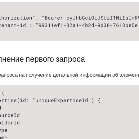
thorization": "Bearer eyJhbGciOiJSUzI1NiIsInR5
tenant-id": "99311ef1-32a1-4b2d-9d38-7613be5e.
нение первого запроса
апроса на получение детальной информации об элемент
{

ertise(id: "uniqueExpertiseId") {



urceId

lderId

pe

me
