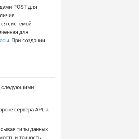
одами POST для
аличия
ется системой
аченная для
росы
. При создании
ий следующими
роне сервера API, а
писывая типы данных
мость и точность