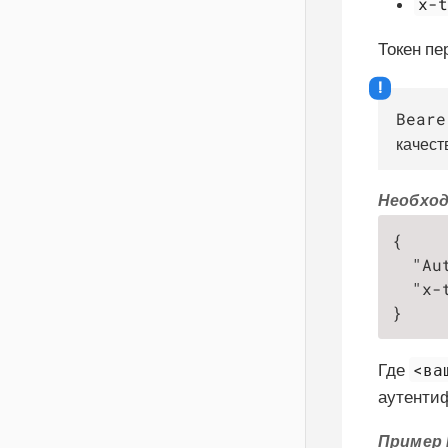
x-
Токен пе
Beare
качест
Необход
{

  "Au
  "x-
}
<ва
Где
аутенти
Пример 