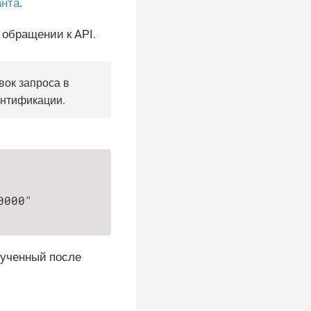
анта
.
обращении к API.
вок запроса в
ентификации.
000"

лученный после