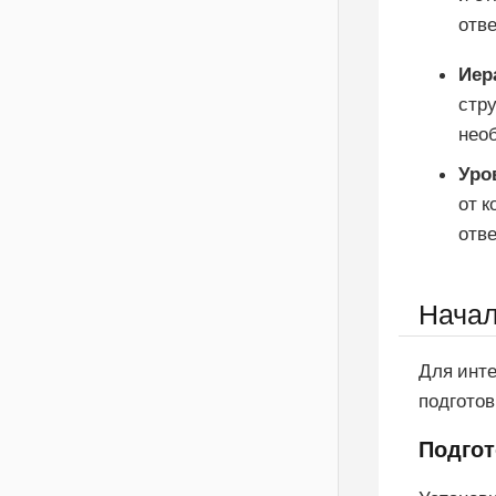
отве
Иер
стру
необ
Уро
от к
отве
Начал
Для инте
подготов
Подгот