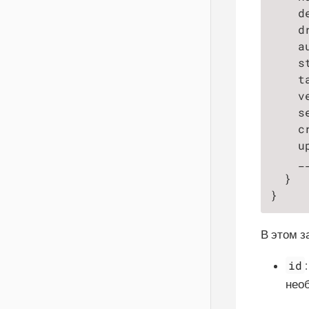
    d
    dr
    au
    st
    ta
    ve
    se
    cr
    up
    __
  }

}
В этом з
id
нео