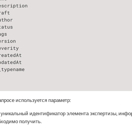
escription

aft

thor

atus

gs

rsion

verity

eatedAt

datedAt

typename

апросе используется параметр:
: уникальный идентификатор элемента экспертизы, инфо
бходимо получить.