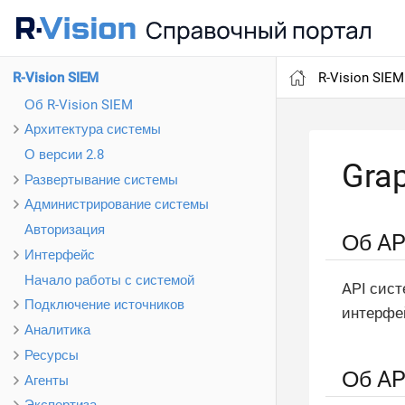
R-Vision SIEM
R-Vision SIEM
Об R-Vision SIEM
Архитектура системы
О версии 2.8
Gra
Развертывание системы
Администрирование системы
Авторизация
Об AP
Интерфейс
Начало работы с системой
API сист
Подключение источников
интерфей
Аналитика
Ресурсы
Об AP
Агенты