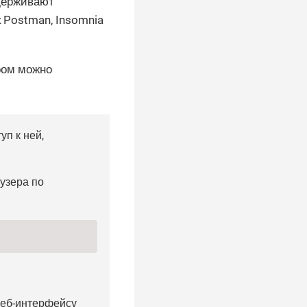
держивают
к Postman, Insomnia
ром можно
п к ней,
узера по
веб-интерфейсу