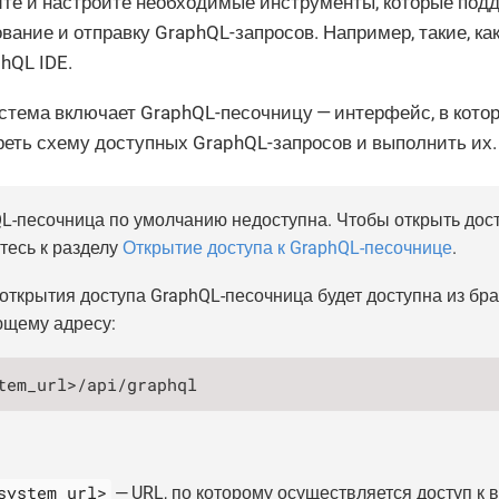
ите и настройте необходимые инструменты, которые под
ание и отправку GraphQL-запросов. Например, такие, ка
hQL IDE.
стема включает GraphQL-песочницу — интерфейс, в кото
еть схему доступных GraphQL-запросов и выполнить их.
L-песочница по умолчанию недоступна. Чтобы открыть досту
тесь к разделу
Открытие доступа к GraphQL-песочнице
.
открытия доступа GraphQL-песочница будет доступна из бра
щему адресу:
tem_url>/api/graphql
system_url>
— URL, по которому осуществляется доступ к 