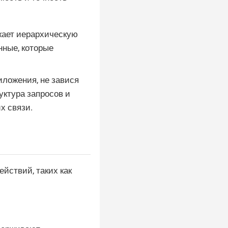
ажает иерархическую
нные, которые
иложения, не завися
уктура запросов и
х связи.
йствий, таких как