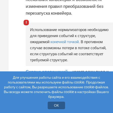
изменения правил преобразований без
перезапуска конвейера.
Использование нормализаторов необходимо
для приведения событий к структуре,
ожидаемой
конечной точкой
. В противном
случае возможны потери в потоке событий,
если структура событий не соответствует
требуемой структуре.
Сервис оповещений
— имеет один вход и
Для улучшения работы сайта и его взаимодействия с
не имеет выходов. Содержит настроенные
пользователями мы используем файлы cookie. Продолжая
связи между
правилами сегментации
и
работу с сайтом, Вы разрешаете использование cookie-файлов.
правилами корреляции
. На входе
Вы всегда можете отключить файлы cookie в настройках Вашего
браузера.
принимает поток корреляционных событий
и на основе заданных связей определяет, к
ОК
какому оповещению должно быть