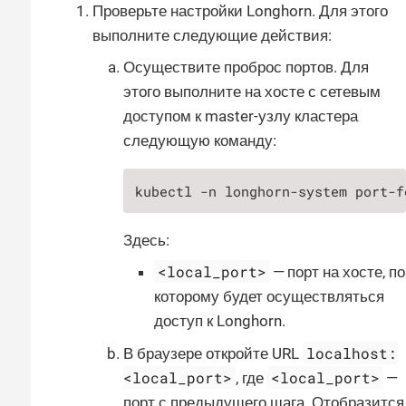
Проверьте настройки Longhorn. Для этого
выполните следующие действия:
Осуществите проброс портов. Для
этого выполните на хосте с сетевым
доступом к master-узлу кластера
следующую команду:
kubectl -n longhorn-system port-f
Здесь:
<local_port>
— порт на хосте, по
которому будет осуществляться
доступ к Longhorn.
localhost:
В браузере откройте URL
<local_port>
<local_port>
, где
—
порт с предыдущего шага. Отобразится