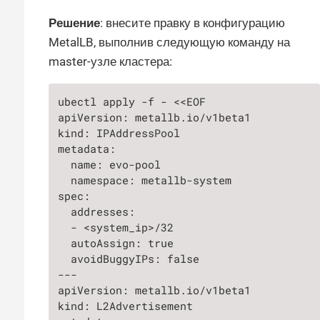
Решение
: внесите правку в конфигурацию
MetalLB, выполнив следующую команду на
master-узле кластера:
ubectl apply -f - <<EOF

apiVersion: metallb.io/v1beta1

kind: IPAddressPool

metadata:

  name: evo-pool

  namespace: metallb-system

spec:

  addresses:

  - <system_ip>/32

  autoAssign: true

  avoidBuggyIPs: false

---

apiVersion: metallb.io/v1beta1

kind: L2Advertisement
