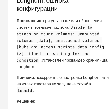
Longhorn: ошибка
конфигурации
Проявление
: при установке или обновлении
Unable to
системы возникает ошибка
attach or mount volumes: unmounted
volumes=[data], unattached volumes=
[kube-api-access scripts data config
tz]: timed out waiting for the
condition
. Установлен провайдер хранилища
Longhorn.
Причина
: некорректные настройки Longhorn или
на узлах кластера не запущена служба
iscsid
.
Решение
: