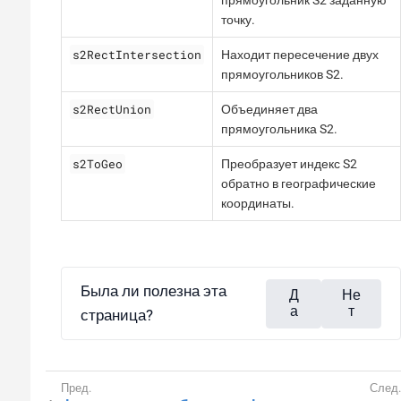
точку.
s2RectIntersection
Находит пересечение двух
прямоугольников S2.
s2RectUnion
Объединяет два
прямоугольника S2.
s2ToGeo
Преобразует индекс S2
обратно в географические
координаты.
Была ли полезна эта
Д
Не
а
т
страница?