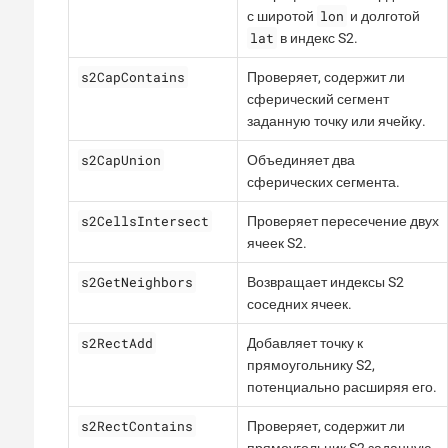
lon
с широтой
и долготой
lat
в индекс S2.
s2CapContains
Проверяет, содержит ли
сферический сегмент
заданную точку или ячейку.
s2CapUnion
Объединяет два
сферических сегмента.
s2CellsIntersect
Проверяет пересечение двух
ячеек S2.
s2GetNeighbors
Возвращает индексы S2
соседних ячеек.
s2RectAdd
Добавляет точку к
прямоугольнику S2,
потенциально расширяя его.
s2RectContains
Проверяет, содержит ли
прямоугольник S2 заданную