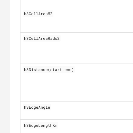
h3CellAreaM2
h3CellAreaRads2
h3Distance(start,end)
h3EdgeAngle
h3EdgeLengthKm