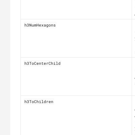
h3NumHexagons
h3ToCenterChild
h3ToChildren