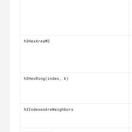
h3HexAreaM2
h3HexRing(index, k)
h3IndexesAreNeighbors