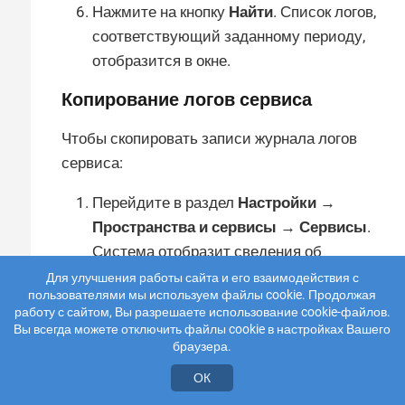
Нажмите на кнопку
Найти
. Список логов,
соответствующий заданному периоду,
отобразится в окне.
Копирование логов сервиса
Чтобы скопировать записи журнала логов
сервиса:
Перейдите в раздел
Настройки →
Пространства и сервисы → Сервисы
.
Система отобразит сведения об
имеющихся сервисах.
Для улучшения работы сайта и его взаимодействия с
пользователями мы используем файлы cookie. Продолжая
Нажмите на строку сервиса в списке.
работу с сайтом, Вы разрешаете использование cookie-файлов.
Вы всегда можете отключить файлы cookie в настройках Вашего
Система отобразит в правой части экрана
браузера.
карточку этого сервиса с подробной
ОК
информацией о нем.