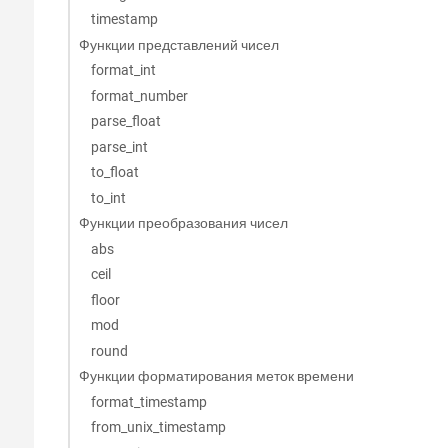
timestamp
Функции представлений чисел
format_int
format_number
parse_float
parse_int
to_float
to_int
Функции преобразования чисел
abs
ceil
floor
mod
round
Функции форматирования меток времени
format_timestamp
from_unix_timestamp