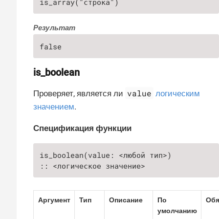
is_array("строка")
Результат
false
is_boolean
value
Проверяет, является ли
логическим
значением
.
Спецификация функции
is_boolean(value: <любой тип>)

:: <логическое значение>
Аргумент
Тип
Описание
По
Обя
умолчанию