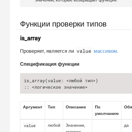
значений, которые возвращает функция.
Функции проверки типов
is_array
value
Проверяет, является ли
массивом
.
Спецификация функции
is_array(value: <любой тип>)

:: <логическое значение>
Аргумент
Тип
Описание
По
Обя
умолчанию
value
любой
Значение,
да
которое