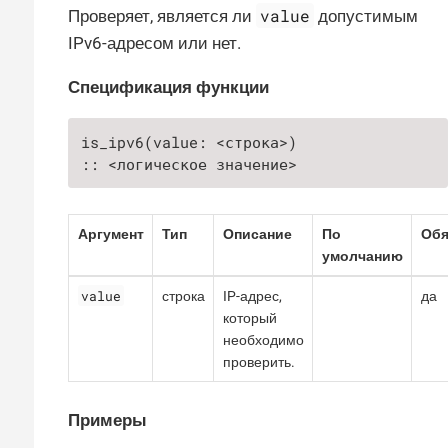
value
Проверяет, является ли
допустимым
IPv6-адресом или нет.
Спецификация функции
is_ipv6(value: <строка>)

:: <логическое значение>
Аргумент
Тип
Описание
По
Обя
умолчанию
value
строка
IP-адрес,
да
который
необходимо
проверить.
Примеры