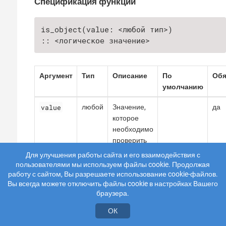
Спецификация функции
is_object(value: <любой тип>)

:: <логическое значение>
Аргумент
Тип
Описание
По
Обя
умолчанию
value
любой
Значение,
да
которое
необходимо
проверить
Для улучшения работы сайта и его взаимодействия с
пользователями мы используем файлы cookie. Продолжая
Примеры
работу с сайтом, Вы разрешаете использование cookie-файлов.
Вы всегда можете отключить файлы cookie в настройках Вашего
Допустимый объект
браузера.
ОК
Исходный код