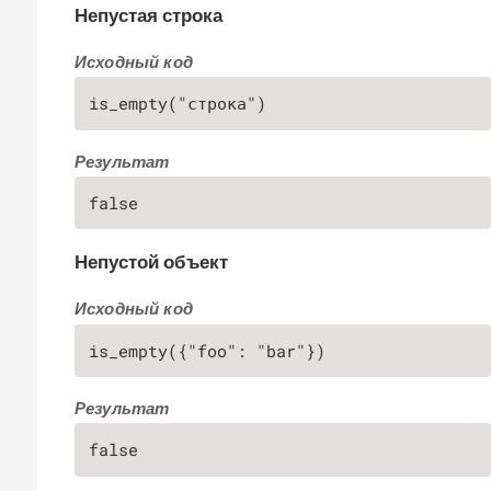
Непустая строка
Исходный код
is_empty("строка")
Результат
false
Непустой объект
Исходный код
is_empty({"foo": "bar"})
Результат
false