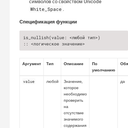
символов со свойством Unicode
White_Space
.
Спецификация функции
is_nullish(value: <любой тип>)

:: <логическое значение>
Аргумент
Тип
Описание
По
Обя
умолчанию
value
любой
Значение,
да
которое
необходимо
проверить
на
отсутствие
значимого
содержания