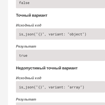
false
Точный вариант
Исходный код
is_json("{}", variant: "object")
Результат
true
Недопустимый точный вариант
Исходный код
is_json("{}", variant: "array")
Результат