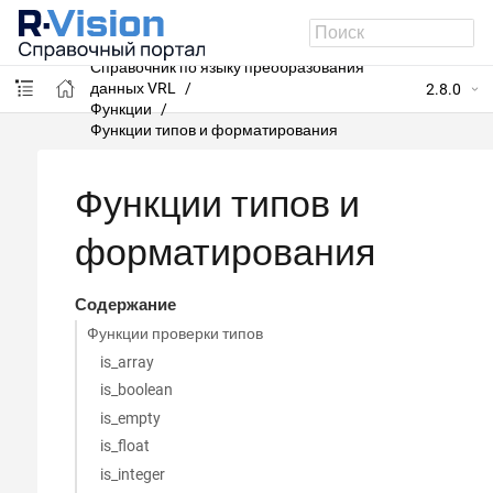
R-Vision SIEM
Справочник по языку преобразования
данных VRL
2.8.0
Функции
Функции типов и форматирования
Функции типов и
форматирования
Содержание
Функции проверки типов
is_array
is_boolean
is_empty
is_float
is_integer