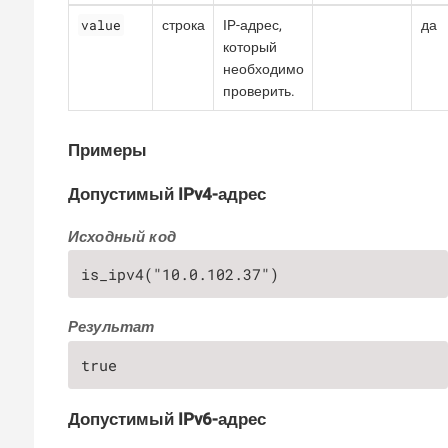
value
строка
IP-адрес,
да
который
необходимо
проверить.
Примеры
Допустимый IPv4-адрес
Исходный код
is_ipv4("10.0.102.37")
Результат
true
Допустимый IPv6-адрес