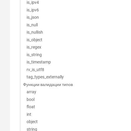
is_ipv4
is_ipv6
is_json
is_null
is_nullish
is_object
is_regex
is_string
is_timestamp
rv_is_utf8
tag_types_externally
Функции валидации типов
array
bool
float
int
object
string