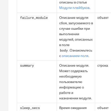
описаны в статье
Модули плейбуков
.
failure_module
Описание модуля
объект
сбоя, запускаемого в
случае ошибки при
выполнении
модулей, описанных
в поле
body
.Ознакомьтесь
с
описанием поля
.
summary
Описание модуля.
строка
Может содержать
необходимую
пользователю
информацию о
работе и
назначении модуля.
sleep_secs
Время ожидания
объект