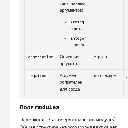
типы данных
аргументов:
string
--
строка;
integer
— число.
description
Описание
строка
аргумента
required
Аргумент
логическое
обязателен
для ввода
modules
Поле
modules
Поле
содержит массив модулей.
Общая структура каждого модуля включает