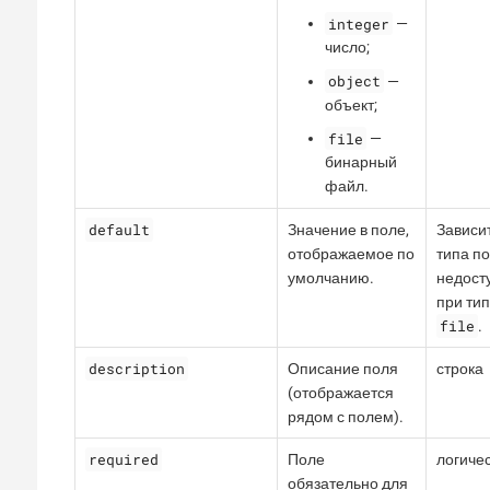
integer
—
число;
object
—
объект;
file
—
бинарный
файл.
default
Значение в поле,
Зависит
отображаемое по
типа по
умолчанию.
недост
при ти
file
.
description
Описание поля
строка
(отображается
рядом с полем).
required
Поле
логиче
обязательно для