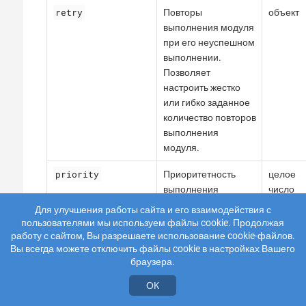
retry
Повторы
объект
выполнения модуля
при его неуспешном
выполнении.
Позволяет
настроить жестко
или гибко заданное
количество повторов
выполнения
модуля.
priority
Приоритетность
целое
выполнения
число
модуля. В
Для улучшения работы сайта и его взаимодействия с
зависимости от
пользователями мы используем файлы cookie. Продолжая
важности задачи,
работу с сайтом, Вы разрешаете использование cookie-файлов.
Вы всегда можете отключить файлы cookie в настройках Вашего
выполняемой
браузера.
модулем, можно
определить его
ОК
приоритетность по