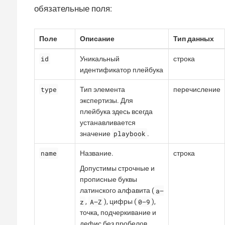
обязательные поля:
Поле
Описание
Тип данных
id
Уникальный
строка
идентификатор плейбука
type
Тип элемента
перечисление
экспертизы. Для
плейбука здесь всегда
устанавливается
playbook
значение
.
name
Название.
строка
Допустимы строчные и
прописные буквы
a—​
латинского алфавита (
z
A—​Z
0—​9
,
), цифры (
),
точка, подчеркивание и
дефис без пробелов.