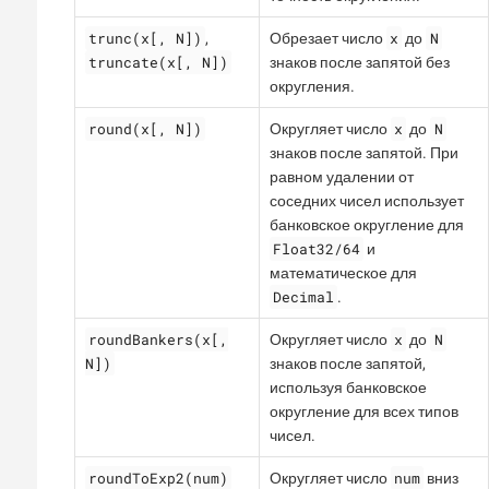
trunc(x[, N])
x
N
,
Обрезает число
до
truncate(x[, N])
знаков после запятой без
округления.
round(x[, N])
x
N
Округляет число
до
знаков после запятой. При
равном удалении от
соседних чисел использует
банковское округление для
Float32/64
и
математическое для
Decimal
.
roundBankers(x[,
x
N
Округляет число
до
N])
знаков после запятой,
используя банковское
округление для всех типов
чисел.
roundToExp2(num)
num
Округляет число
вниз