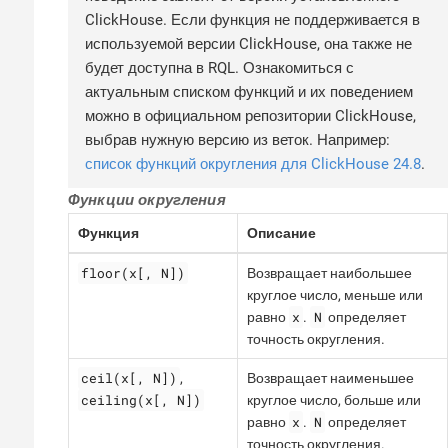
ClickHouse. Если функция не поддерживается в
используемой версии ClickHouse, она также не
будет доступна в RQL. Ознакомиться с
актуальным списком функций и их поведением
можно в официальном репозитории ClickHouse,
выбрав нужную версию из веток. Например:
список функций округления для ClickHouse 24.8
.
Функции округления
Функция
Описание
floor(x[, N])
Возвращает наибольшее
круглое число, меньше или
x
N
равно
.
определяет
точность округления.
ceil(x[, N])
,
Возвращает наименьшее
ceiling(x[, N])
круглое число, больше или
x
N
равно
.
определяет
точность округления.