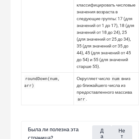
классифицировать числовые
значения возраста в
следующие группы: 17 (для
значений от 1 до 17), 18 (для
значений от 18 до 24), 25
(для значений от 25 до 34),
35 (для значений от 35 до
44), 45 (для значений от 45
до 54) и 55 (для значений
старше 55).
roundDown(num,
num
Округляет число
вниз
arr)
до ближайшего числа из
предоставленного массива
arr
.
Была ли полезна эта
Д
Не
а
т
страница?