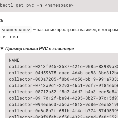
bectl get pvc -n <namespace>
ь:
<namespace>
— название пространства имен, в которо
система.
Пример списка PVC в кластере
NAME                                     
collector-0213f945-3587-421e-9085-83989a8
collector-04d59675-aaee-4d4b-ae88-3be312b
collector-063a7205-f8b6-4c56-bb19-991a733
collector-0713a9d1-2293-46c1-9df7-9f84ebb
collector-08712a52-f8c2-4dd2-b4a3-ecc5e84
collector-0917d12f-be94-4205-8b27-87c15d9
collector-094eea63-a56a-4813-9d8e-2eea219
collector-0a6a0b2f-65fb-4f4a-b774-8740599
collector-0c9f9fab-df58-4322-aced-fa8c352