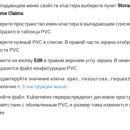
ыпадающем меню свойств кластера выберите пункт
Stora
ume Claims
.
ерите пространство имен кластера в выпадающем списк
бразится таблица PVC.
рите нужный PVC в списке. В правой части экрана отоб
йств PVC.
мите на кнопку
Edit
в правом верхнем углу экрана. В нижн
бразится файл конфигурации PVC.
spec.resources.reques
едактируйте значение ключа
логично
п. 3 инструкции выше
.
ойте файл. Kubernetes перераспределит дисковое прост
тветствии с обновленным PVC, и размер тома изменится 
мя.