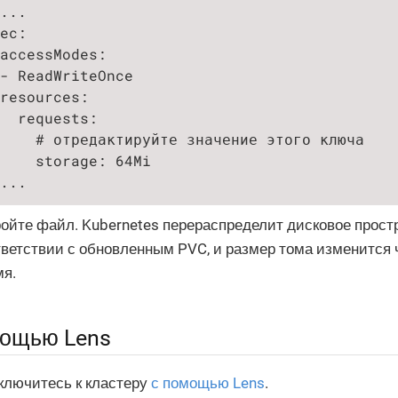
...

ec:

accessModes:

- ReadWriteOnce

resources:

  requests:

    # отредактируйте значение этого ключа

    storage: 64Mi

...
ойте файл. Kubernetes перераспределит дисковое прост
тветствии с обновленным PVC, и размер тома изменится 
мя.
ощью Lens
ключитесь к кластеру
с помощью Lens
.