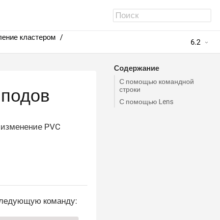
ление кластером
6.2
Содержание
С помощью командной
строки
 подов
С помощью Lens
з изменение PVC
 следующую команду: