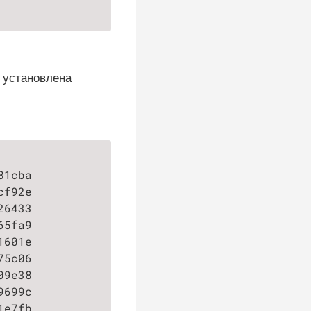
м установлена
                    STATUS    VOLUME         
81cba               Bound     pvc-18c76f8e-65
cf92e               Bound     pvc-203aa4dc-ad
26433               Bound     pvc-2bfb626d-81
65fa9               Bound     pvc-3f36e415-4b
1601e               Bound     pvc-2f979aab-aa
75c06               Bound     pvc-a1581417-bb
09e38               Bound     pvc-2793d933-dc
9699c               Bound     pvc-ea316cf7-cb
1e7fb               Bound     pvc-0e7d779d-b5