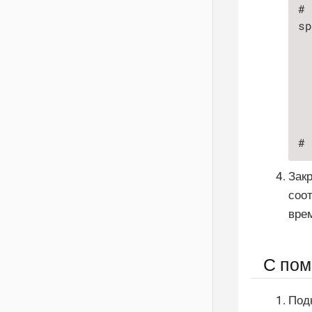
# 
sp
  
  
  
  
  
  
# 
Закр
соо
вре
С пом
Под