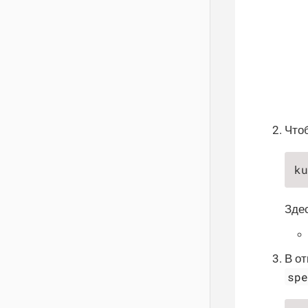
Что
ku
Здес
В о
sp