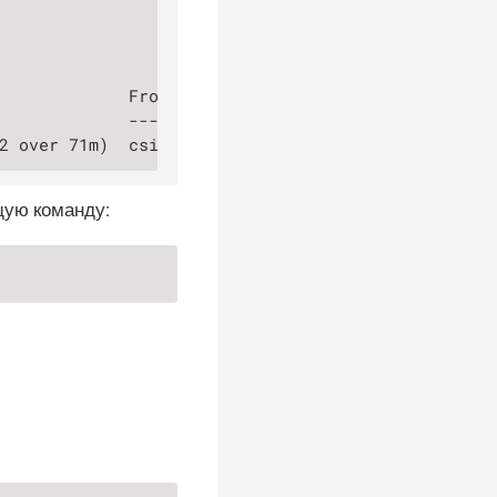
             From                                 
             ----                                 
2 over 71m)  csi-pv-monitor-controller-linstor.cs
щую команду: