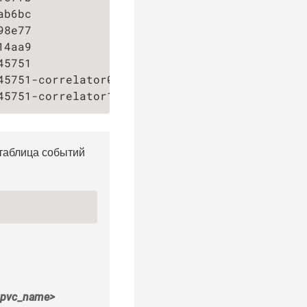
ab6bc               Bound     pvc-7a669403-e9
98e77               Bound     pvc-64484986-ef
14aa9               Bound     pvc-5901accc-62
45751               Bound     pvc-1a5d6627-37
45751-correlator0   Pending                  
45751-correlator1   Pending                  
 таблица событий
<pvc_name>