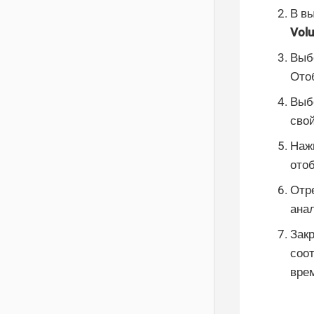
В в
Vol
Выб
Ото
Выбе
сво
Наж
ото
Отр
ана
Закр
соо
вре