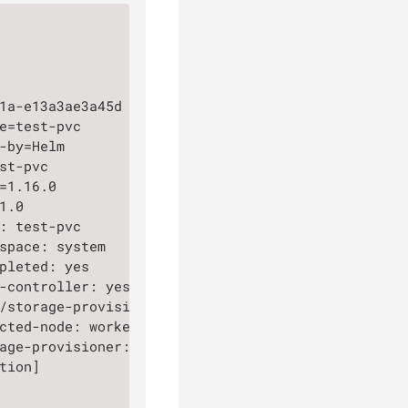
1a-e13a3ae3a45d

e=test-pvc

-by=Helm

st-pvc

=1.16.0

.0

: test-pvc

space: system

pleted: yes

-controller: yes

/storage-provisioner: linstor.csi.linbit.com

cted-node: worker02.company.local

age-provisioner: linstor.csi.linbit.com

tion]
