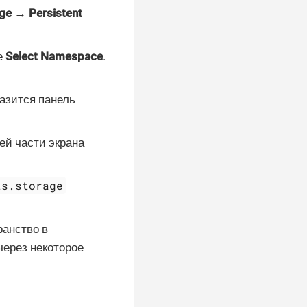
ge → Persistent
е
Select Namespace
.
разится панель
ей части экрана
ts.storage
ранство в
через некоторое