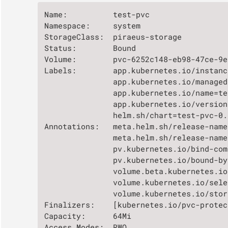
Name:          test-pvc

Namespace:     system

StorageClass:  piraeus-storage

Status:        Bound

Volume:        pvc-6252c148-eb98-47ce-9e
Labels:        app.kubernetes.io/instanc
               app.kubernetes.io/managed
               app.kubernetes.io/name=te
               app.kubernetes.io/version
               helm.sh/chart=test-pvc-0.1
Annotations:   meta.helm.sh/release-name
               meta.helm.sh/release-name
               pv.kubernetes.io/bind-com
               pv.kubernetes.io/bound-by
               volume.beta.kubernetes.io
               volume.kubernetes.io/sele
               volume.kubernetes.io/stor
Finalizers:    [kubernetes.io/pvc-protec
Capacity:      64Mi

Access Modes:  RWO
