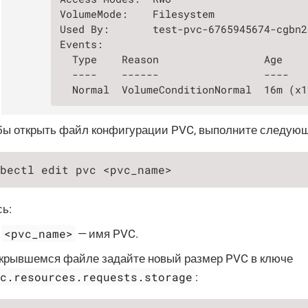
VolumeMode:    Filesystem

Used By:       test-pvc-6765945674-cgbn2

Events:

  Type    Reason                 Age    
  ----    ------                 ----   
  Normal  VolumeConditionNormal  16m (x1
бы открыть файл конфигурации PVC, выполните следую
bectl edit pvc <pvc_name>
ь:
<pvc_name>
— имя PVC.
ткрывшемся файле задайте новый размер PVC в ключе
ec.resources.requests.storage
: