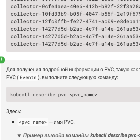
collector-0cfe4aea-40e6-412b-b82f-22f3a28
collector-10fd33b9-b05f-4047-b56f-2e19f67
collector-12fc0ffb-fe27-4741-ac09-e8deba1
collector-14277d5d-b2ac-4c7f-a14e-261aa53
collector-14277d5d-b2ac-4c7f-a14e-261aa53
collector-14277d5d-b2ac-4c7f-a14e-261aa53
Для получения подробной информации о PVC, такую как
Events
PVC (
), выполните следующую команду:
kubectl describe pvc <pvc_name>
Здесь:
<pvc_name>
— имя PVC.
Пример вывода команды kubectl describe pvc 