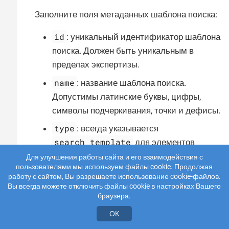
Заполните поля метаданных шаблона поиска:
id
: уникальный идентификатор шаблона
поиска. Должен быть уникальным в
пределах экспертизы.
name
: название шаблона поиска.
Допустимы латинские буквы, цифры,
символы подчеркивания, точки и дефисы.
type
: всегда указывается
search_template
для элементов
экспертизы данного типа.
Для улучшения работы сайта и его взаимодействия с
пользователями мы используем файлы cookie. Продолжая
description
(опционально): краткое
работу с сайтом, Вы разрешаете использование cookie-файлов.
Вы всегда можете отключить файлы cookie в настройках Вашего
описание назначения шаблона.
браузера.
author
(опционально): имя и контактные
ОК
данные автора шаблона поиска.