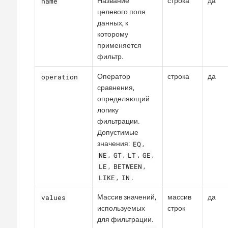
name
Название
строка
да
целевого поля
данных, к
которому
применяется
фильтр.
operation
Оператор
строка
да
сравнения,
определяющий
логику
фильтрации.
Допустимые
EQ
значения:
,
NE
GT
LT
GE
,
,
,
,
LE
BETWEEN
,
,
LIKE
IN
,
.
values
Массив значений,
массив
да
используемых
строк
для фильтрации.