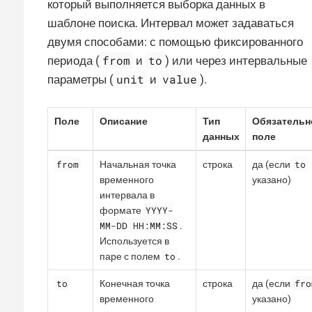
который выполняется выборка данных в
шаблоне поиска. Интервал может задаваться
двумя способами: с помощью фиксированного
from
to
периода (
и
) или через интервальные
unit
value
параметры (
и
).
Поле
Описание
Тип
Обязательн
данных
поле
from
to
Начальная точка
строка
да (если
временного
указано)
интервала в
YYYY-
формате
MM-DD HH:MM:SS
.
Используется в
to
паре с полем
.
to
fro
Конечная точка
строка
да (если
временного
указано)