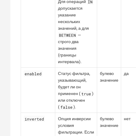
IN
Для операций
допускается
указание
нескольких
значений, а для
BETWEEN
—
строго два
значения
(границы
интервала).
enabled
Статус фильтра,
булево
да
указывающий,
значение
будет ли он
true
применен (
)
или отключен
false
(
).
inverted
Опция инверсии
булево
нет
условия
значение
фильтрации. Если