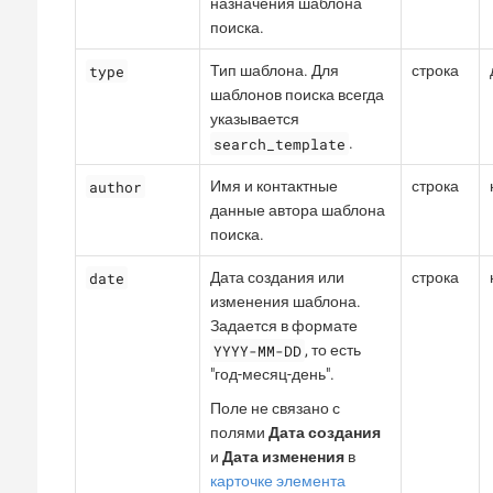
назначения шаблона
поиска.
type
Тип шаблона. Для
строка
шаблонов поиска всегда
указывается
search_template
.
author
Имя и контактные
строка
данные автора шаблона
поиска.
date
Дата создания или
строка
изменения шаблона.
Задается в формате
YYYY-MM-DD
, то есть
"год-месяц-день".
Поле не связано с
полями
Дата создания
и
Дата изменения
в
карточке элемента