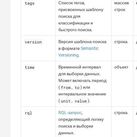
tags
Список тегов,
массив
присвоенных шаблону
строк
поиска для
классификации и
быстрого поиска.
version
Версия шаблона поиска
строка
в формате
Semantic
Versioning
.
time
Временной интервал
объект
для выборки данных.
Может включать период
from
to
(
,
) или
интервальное значение
unit
value
(
,
).
rql
RQL-запрос
,
строка
определяющий логику
поиска и выборки
данных.