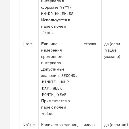
интервала в
YYYY-
формате
MM-DD HH:MM:SS
.
Используется в
паре с полем
from
.
unit
Единица
строка
да (если
value
измерения
временного
указано)
интервала.
Допустимые
SECOND
значения:
,
MINUTE
HOUR
,
,
DAY
WEEK
,
,
MONTH
YEAR
,
.
Применяется в
паре с полем
value
.
value
uni
Количество единиц,
число
да (если