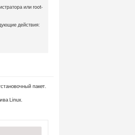
стратора или root-
дующие действия:
установочный пакет.
ва Linux.