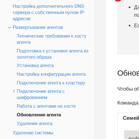
Настройка дополнительного DNS-
Д
сервера с собственным пулом IP-
п
адресов
Е
Развертывание агентов
Технические требования к хосту
агента
Подготовка к установке агента из
золотого образа
Установка агента
Обнов
Настройка конфигурации агента
Подключение агента к кластеру
Чтобы об
Подключение агента с
шифрованием
Команда 
Работа с агентами на хосте
Обновление агента
Семей
Удаление агента
Удаление системы
sud