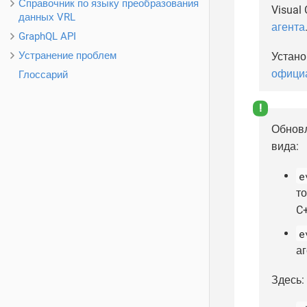
Справочник по языку преобразования
Visual
данных VRL
агента
GraphQL API
Устранение проблем
Устано
официа
Глоссарий
Обновл
вида:
e
то
C+
e
аг
Здесь: