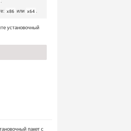
.
x86
x64
те:
или
.
тите установочный
становочный пакет с