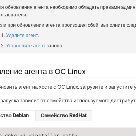
ля обновления агента необходимо обладать правами админи
ользователя.
сли при обновлении агента произошел сбой, выполните сле
Удалите агент
.
Установите агент
заново.
ление агента в ОС Linux
новить агент на хосте с ОС Linux, загрузите и запустите 
запуска зависит от семейства используемого дистрибути
ство Debian
Семейство RedHat
o dpkg -i <installer_path>