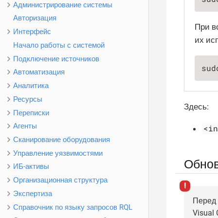
Администрирование системы
Авторизация
При в
Интерфейс
их ис
Начало работы с системой
Подключение источников
sud
Автоматизация
Аналитика
Ресурсы
Здесь:
Переписки
Агенты
<i
Сканирование оборудования
Управление уязвимостями
Обнов
ИБ-активы
Организационная структура
Экспертиза
Перед 
Справочник по языку запросов RQL
Visual