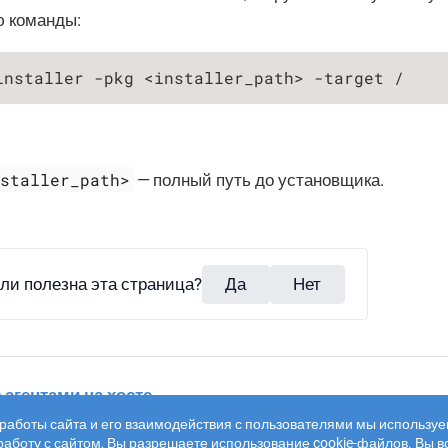
 команды:
installer -pkg <installer_path> -target /
nstaller_path>
— полный путь до установщика.
ли полезна эта страница?
Да
Нет
 агентами на хосте
работы сайта и его взаимодействия с пользователями мы используе
аботу с сайтом, Вы разрешаете использование cookie-файлов. Вы в