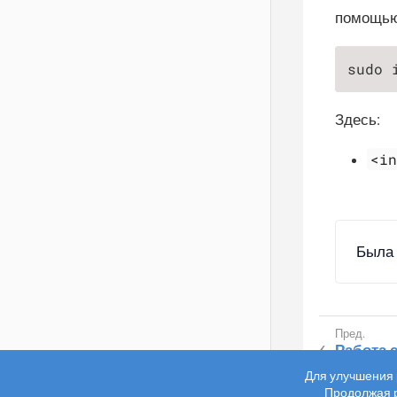
помощью
sudo 
Здесь:
<i
Была 
Работа с
R-Vision VM
6.2
Для улучшения 
Продолжая р