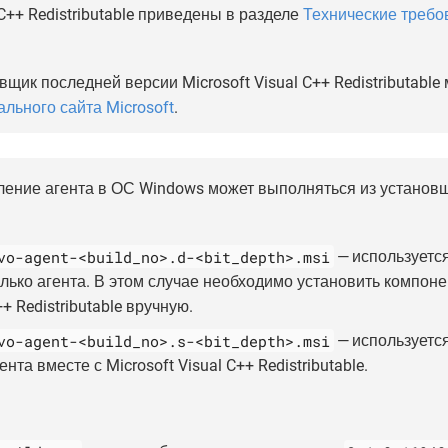
 C++ Redistributable приведены в разделе
Технические требов
.
вщик последней версии Microsoft Visual C++ Redistributable
льного сайта Microsoft
.
ение агента в ОС Windows может выполняться из установ
vo-agent-<build_no>.d-<bit_depth>.msi
— используется
лько агента. В этом случае необходимо установить компонен
+ Redistributable вручную.
vo-agent-<build_no>.s-<bit_depth>.msi
— используется
ента вместе с Microsoft Visual C++ Redistributable.