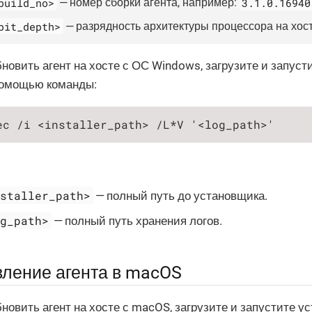
build_no>
3.1.0.16940
— номер сборки агента, например:
bit_depth>
— разрядность архитектуры процессора на хос
новить агент на хосте с ОС Windows, загрузите и запус
помощью команды:
ec /i <installer_path> /L*V '<log_path>'
nstaller_path>
— полный путь до установщика.
og_path>
— полный путь хранения логов.
ление агента в macOS
новить агент на хосте с macOS, загрузите и запустите у