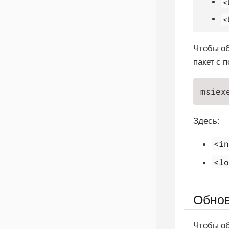
<
<
Чтобы об
пакет с 
msiex
Здесь:
<i
<l
Обнов
Чтобы об