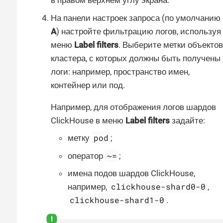
в правом верхнем углу экрана.
На панели настроек запроса (по умолчанию
A
) настройте фильтрацию логов, используя
меню
Label filters
. Выберите метки объектов
кластера, с которых должны быть получены
логи: например, пространство имен,
контейнер или под.
Например, для отображения логов шардов
ClickHouse в меню
Label filters
задайте:
pod
метку
;
~=
оператор
;
имена подов шардов ClickHouse,
clickhouse-shard0-0
например,
,
clickhouse-shard1-0
.