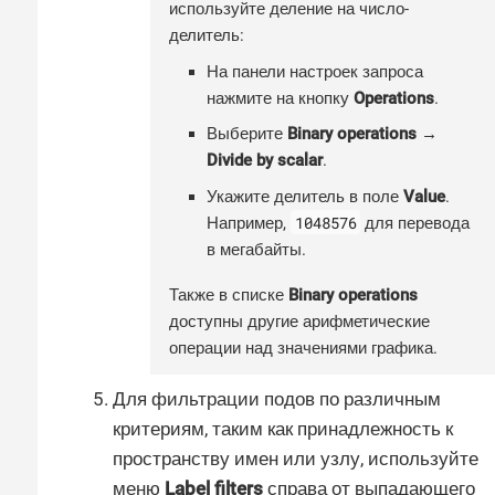
используйте деление на число-
делитель:
На панели настроек запроса
нажмите на кнопку
Operations
.
Выберите
Binary operations →
Divide by scalar
.
Укажите делитель в поле
Value
.
1048576
Например,
для перевода
в мегабайты.
Также в списке
Binary operations
доступны другие арифметические
операции над значениями графика.
Для фильтрации подов по различным
критериям, таким как принадлежность к
пространству имен или узлу, используйте
меню
Label filters
справа от выпадающего