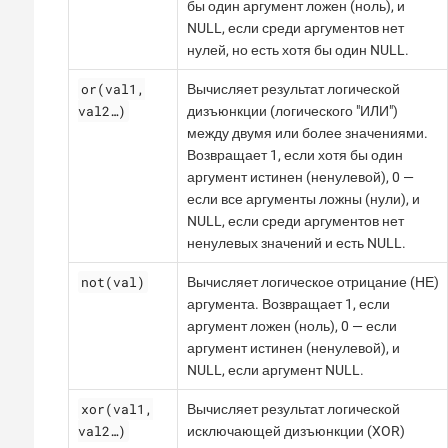
бы один аргумент ложен (ноль), и
NULL, если среди аргументов нет
нулей, но есть хотя бы один NULL.
or(val1,
Вычисляет результат логической
val2…​)
дизъюнкции (логического "ИЛИ")
между двумя или более значениями.
Возвращает 1, если хотя бы один
аргумент истинен (ненулевой), 0 —
если все аргументы ложны (нули), и
NULL, если среди аргументов нет
ненулевых значений и есть NULL.
not(val)
Вычисляет логическое отрицание (НЕ)
аргумента. Возвращает 1, если
аргумент ложен (ноль), 0 — если
аргумент истинен (ненулевой), и
NULL, если аргумент NULL.
xor(val1,
Вычисляет результат логической
val2…​)
исключающей дизъюнкции (XOR)