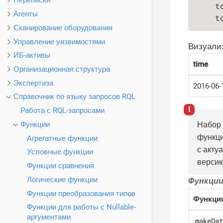
Переписки
    t
Агенты
    t
Сканирование оборудования
Управление уязвимостями
Визуализ
ИБ-активы
time
Организационная структура
Экспертиза
2016-06-
Справочник по языку запросов RQL
Работа с RQL-запросами
Функции
Набор 
функци
Агрегатные функции
с акту
Условные функции
версию
Функции сравнения
Логические функции
Функции
Функции преобразования типов
Функци
Функции для работы с Nullable-
аргументами
makeDat