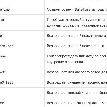
eTime
DateTime
Создает объект
из года, 
mp
Преобразует первый аргумент в ти
аргумент, добавляет указанное вре
e
Возвращает часовой пояс текущего 
imeZone
Возвращает часовой пояс сервера.
one
Конвертирует дату или дату со вре
внутреннего значения.
eOf
Возвращает имя часового пояса дл
eOffset
Возвращает смещение часового пояс
Возвращает годовой компонент (наш
er
Возвращает квартал (1—​4) даты ил