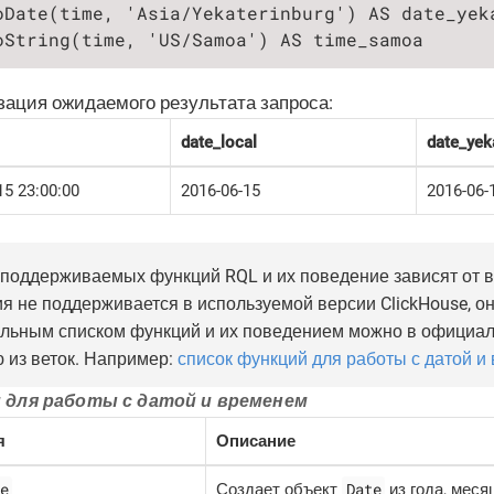
oDate(time, 'Asia/Yekaterinburg') AS date_yeka
oString(time, 'US/Samoa') AS time_samoa
ация ожидаемого результата запроса:
date_local
date_yek
15 23:00:00
2016-06-15
2016-06-
поддерживаемых функций RQL и их поведение зависят от ве
я не поддерживается в используемой версии ClickHouse, он
альным списком функций и их поведением можно в официал
 из веток. Например:
список функций для работы с датой и 
 для работы с датой и временем
я
Описание
e
Date
Создает объект
из года, месяц