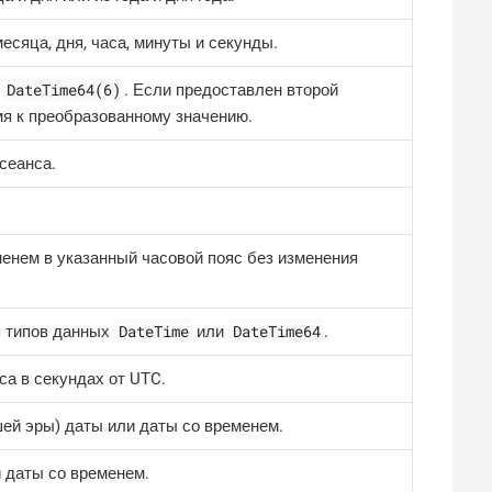
месяца, дня, часа, минуты и секунды.
DateTime64(6)
п
. Если предоставлен второй
мя к преобразованному значению.
сеанса.
менем в указанный часовой пояс без изменения
DateTime
DateTime64
я типов данных
или
.
а в секундах от UTC.
ей эры) даты или даты со временем.
и даты со временем.