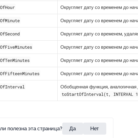
OfHour
Округляет дату со временем до нач
OfMinute
Округляет дату со временем до нач
OfSecond
Округляет дату со временем, удаля
OfFiveMinutes
Округляет дату со временем до нач
OfTenMinutes
Округляет дату со временем до нач
OfFifteenMinutes
Округляет дату со временем до нач
OfInterval
Обобщенная функция, аналогичная
toStartOfInterval(t, INTERVAL 1
ли полезна эта страница?
Да
Нет