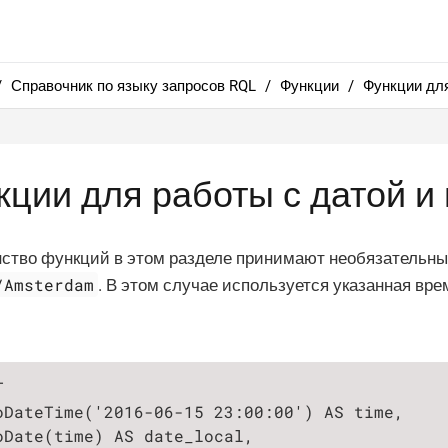
Справочник по языку запросов RQL
Функции
Функции для
кции для работы с датой и
тво функций в этом разделе принимают необязательный
/Amsterdam
. В этом случае используется указанная вре


oDateTime('2016-06-15 23:00:00') AS time,

oDate(time) AS date_local,
