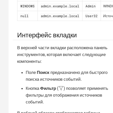
WINDOWS
admin.example.local
Admin
WINDO
null
admin.example.local
User32
Источ
Интерфейс вкладки
В верхней части вкладки расположена панель
инструментов, которая включает следующие
компоненты:
Поле
Поиск
предназначено для быстрого
поиска источников событий.
Кнопка
Фильтр
(
) позволяет применять
фильтры для отображения источников
событий.
В рабочей области отображается таблица