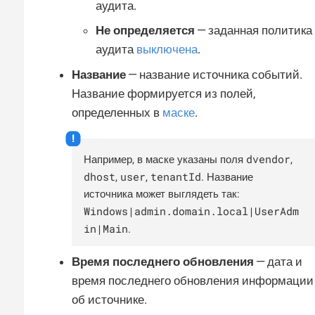
аудита.
Не определяется
— заданная политика
аудита
выключена
.
Название
— название источника событий.
Название формируется из полей,
определенных в
маске
.
dvendor
Например, в маске указаны поля
,
dhost
user
tenantId
,
,
. Название
источника может выглядеть так:
Windows|admin.domain.local|UserAdm
in|Main
.
Время последнего обновления
— дата и
время последнего обновления информации
об источнике.