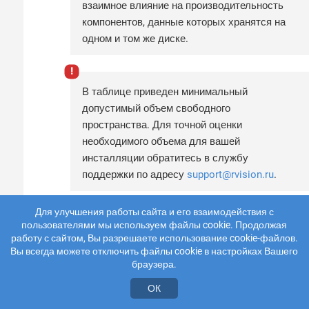
взаимное влияние на производительность
компонентов, данные которых хранятся на
одном и том же диске.
В таблице приведен минимальный
допустимый объем свободного
пространства. Для точной оценки
необходимого объема для вашей
инсталляции обратитесь в службу
поддержки по адресу
support@rvision.ru
.
Для улучшения работы сайта и его взаимодействия с
Компонент кластера
Минимальное
пользователями мы используем файлы cookie. Продолжая
свободное
работу с сайтом, Вы разрешаете использование cookie-файлов.
Вы всегда можете отключить файлы cookie в настройках Вашего
пространство, ГБ
браузера.
ClickHouse
30
ОК
PostgreSQL
8