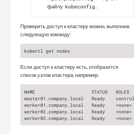
kubeconfig
файлу
.
Проверить доступ к кластеру можно, выполнив
следующую команду:
kubectl get nodes
Если доступ к кластеру есть, отобразится
список узлов кластера, например:
NAME                     STATUS   ROLES  
master01.company.local   Ready    control
worker01.company.local   Ready    <none> 
worker02.company.local   Ready    <none> 
worker03.company.local   Ready    <none>