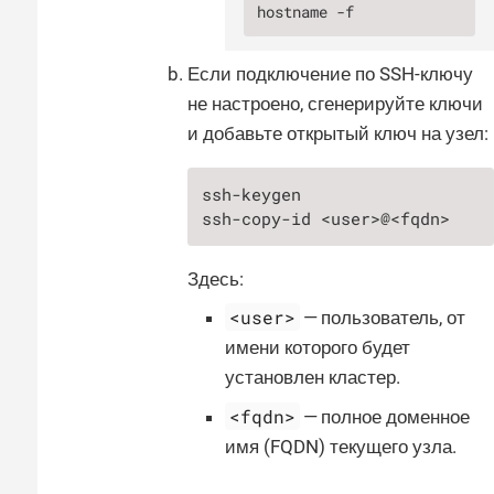
hostname -f
Если подключение по SSH-ключу
не настроено, сгенерируйте ключи
и добавьте открытый ключ на узел:
ssh-keygen

ssh-copy-id <user>@<fqdn>
Здесь:
<user>
— пользователь, от
имени которого будет
установлен кластер.
<fqdn>
— полное доменное
имя (FQDN) текущего узла.