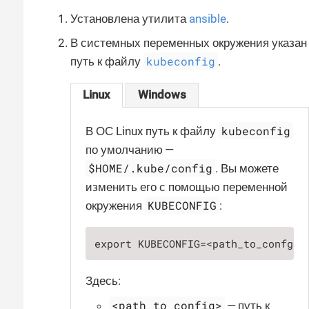
Установлена утилита
ansible
.
В системных переменных окружения указан
kubeconfig
путь к файлу
.
Linux
Windows
kubeconfig
В ОС Linux путь к файлу
по умолчанию —
$HOME/.kube/config
. Вы можете
изменить его с помощью переменной
KUBECONFIG
окружения
:
export KUBECONFIG=<path_to_confg>
Здесь:
<path_to_config>
— путь к