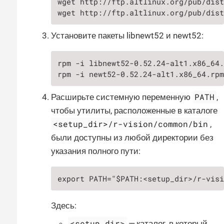
wget http://ftp.altlinux.org/pub/dist
wget http://ftp.altlinux.org/pub/dis
Установите пакеты libnewt52 и newt52:
rpm -i libnewt52-0.52.24-alt1.x86_64.
rpm -i newt52-0.52.24-alt1.x86_64.rp
PATH
Расширьте системную переменную
,
чтобы утилиты, расположенные в каталоге
<setup_dir>/r-vision/common/bin
,
были доступны из любой директории без
указания полного пути:
export PATH="$PATH:<setup_dir>/r-vis
Здесь:
<setup_dir>
— каталог, в который