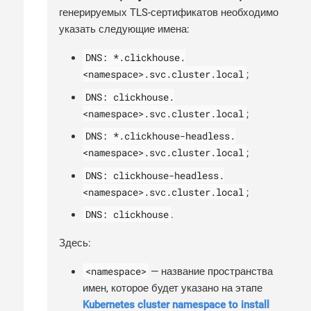
генерируемых TLS-сертификатов необходимо
указать следующие имена:
DNS: *.clickhouse.
<namespace>.svc.cluster.local
;
DNS: clickhouse.
<namespace>.svc.cluster.local
;
DNS: *.clickhouse-headless.
<namespace>.svc.cluster.local
;
DNS: clickhouse-headless.
<namespace>.svc.cluster.local
;
DNS: clickhouse
.
Здесь:
<namespace>
— название пространства
имен, которое будет указано на этапе
Kubernetes cluster namespace to install