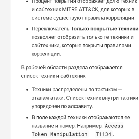
Процент покрытия отображает долю техник
и сабтехник MITRE ATT&CK, для которых в
системе существуют правила корреляции.
Переключатель
Только покрытые техники
позволяет отобразить только те техники и
сабтехники, которые покрыты правилами
корреляции.
В рабочей области раздела отображается
список техник и сабтехник:
Техники распределены по тактикам —
этапам атаки. Список техник внутри тактики
упорядочен по алфавиту.
В поле каждой техники отображаются ее
Access
название и номер. Например,
Token Manipulation
T1134
—
.