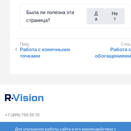
Была ли полезна эта
Д
Не
а
т
страница?
Работа с конечными
Работа с
точками
обогащениями
+7 (499) 755 55 70
sales@rvision.ru
Для улучшения работы сайта и его взаимодействия с