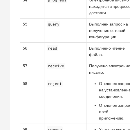
progress
54
Электронное письмо
находится в процесс
доставки.
query
55
Выполнен запрос на
получение сетевой
конфигурации.
read
56
Выполнено чтение
файла.
receive
57
Получено электронн
письмо.
reject
58
Отклонен запро
на установлени
соединения.
Отклонен запро
к веб-
приложению.
remove
59
Удалена учетна