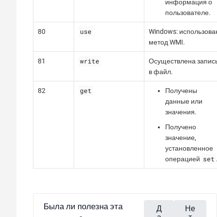
информация о
пользователе.
use
80
Windows: использова
метод WMI.
write
81
Осуществлена запис
в файл.
get
82
Получены
данные или
значения.
Получено
значение,
установленное
set
операцией
Была ли полезна эта
Д
Не