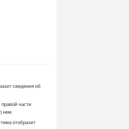
разит сведения об
в правой части
о нем.
стема отобразит