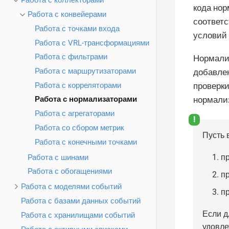
Работа с коллекторами
кода но
Работа с конвейерами
соответ
Работа с точками входа
условий 
Работа с VRL-трансформациями
Работа с фильтрами
Нормализ
Работа с маршрутизаторами
добавлен
Работа с корреляторами
проверк
нормали
Работа с нормализаторами
Работа с агрегаторами
Работа со сбором метрик
Пусть 
Работа с конечными точками
п
Работа с шинами
Работа с обогащениями
п
Работа с моделями событий
п
Работа с базами данных событий
Если д
Работа с хранилищами событий
удовле