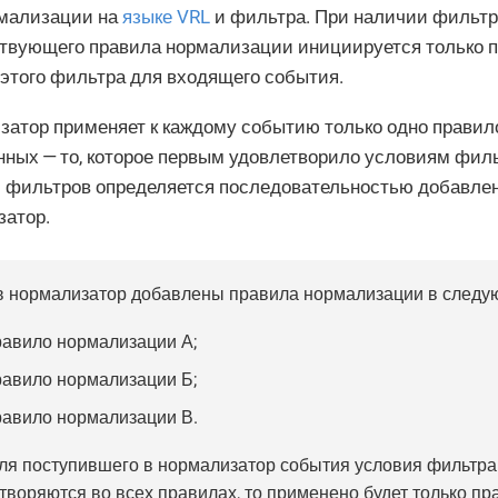
рмализации на
языке VRL
и фильтра. При наличии фильт
ствующего правила нормализации инициируется только 
этого фильтра для входящего события.
атор применяет к каждому событию только одно правил
ных — то, которое первым удовлетворило условиям фил
и фильтров определяется последовательностью добавлен
затор.
в нормализатор добавлены правила нормализации в следу
равило нормализации А;
равило нормализации Б;
равило нормализации В.
ля поступившего в нормализатор события условия фильтр
творяются во всех правилах, то применено будет только пр