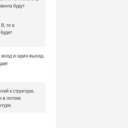
авила будут
В, то в
 будет
вход и один выход.
дает
ий к структуре,
и в потоке
ктуре.