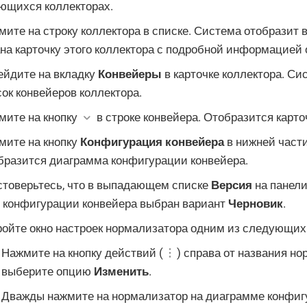
ющихся коллекторах.
ите на строку коллектора в списке. Система отобразит 
на карточку этого коллектора с подробной информацией 
ейдите на вкладку
Конвейеры
в карточке коллектора. Си
ок конвейеров коллектора.
мите на кнопку
в строке конвейера. Отобразится карто
мите на кнопку
Конфигурация конвейера
в нижней части
бразится диаграмма конфигурации конвейера.
стоверьтесь, что в выпадающем списке
Версия
на панели
е конфигурации конвейера выбран вариант
Черновик
.
ройте окно настроек нормализатора одним из следующих
Нажмите на кнопку действий (
) справа от названия н
выберите опцию
Изменить
.
Дважды нажмите на нормализатор на диаграмме конфиг