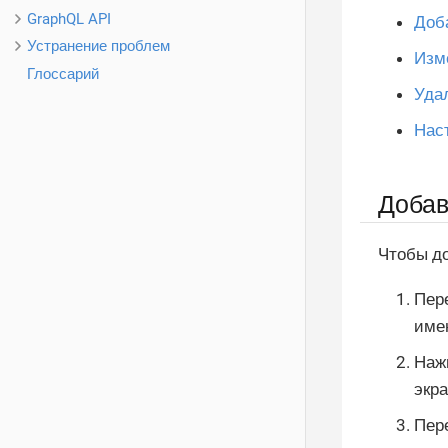
GraphQL API
Доб
Устранение проблем
Изм
Глоссарий
Уда
Нас
Добав
Чтобы до
Пер
име
Нажм
экра
Пер