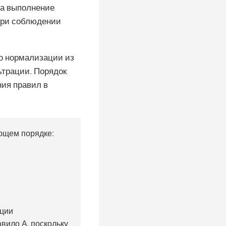
ра выполнение
при соблюдении
о нормализации из
ьтрации. Порядок
ия правил в
ющем порядке:
ации
авило А, поскольку