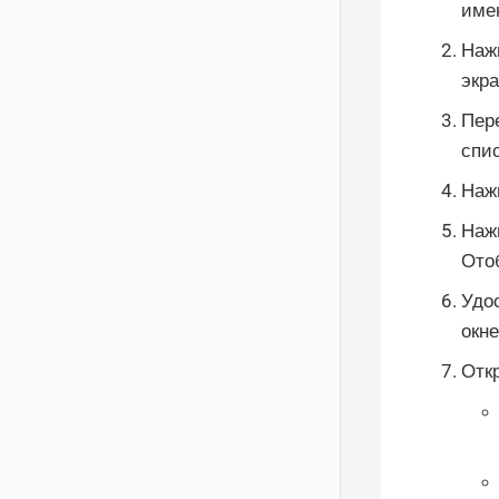
име
Нажм
экра
Пер
спис
Наж
Наж
Ото
Удо
окн
Отк