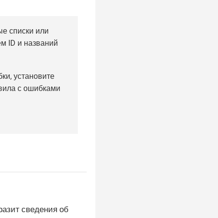
е списки или
м ID и названий
ки, установите
авила с ошибками
разит сведения об