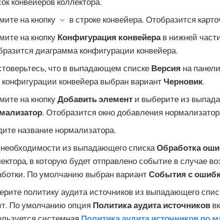
ок конвейеров коллектора.
мите на кнопку
в строке конвейера. Отобразится карто
мите на кнопку
Конфигурация конвейера
в нижней части
бразится диаграмма конфигурации конвейера.
стоверьтесь, что в выпадающем списке
Версия
на панели
е конфигурации конвейера выбран вариант
Черновик
.
мите на кнопку
Добавить элемент
и выберите из выпада
мализатор
. Отобразится окно добавления нормализатор
дите название нормализатора.
 необходимости из выпадающего списка
Обработка оши
ектора, в которую будет отправлено событие в случае в
аботки. По умолчанию выбран вариант
События с ошиб
ерите политику аудита источников из выпадающего спис
ит. По умолчанию опция
Политика аудита источников
вк
ользуется системная
Политика аудита источников по м