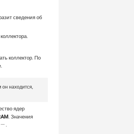
разит сведения об
 коллектора.
дать коллектор. По
.
 он находится,
ество ядер
RAM
. Значения
.