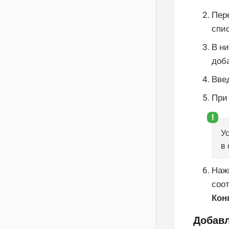
Пер
спис
В ни
доб
Вве
При
У
в 
Наж
соо
Кон
Добавл