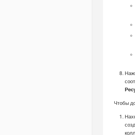
Наж
соо
Рес
Чтобы до
Нах
созд
кол