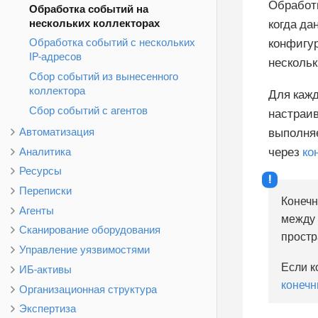
Обработк
Обработка событий на
нескольких коллекторах
когда да
конфигур
Обработка событий с нескольких
IP-адресов
нескольк
Сбор событий из вынесенного
коллектора
Для кажд
Сбор событий с агентов
настраив
Автоматизация
выполняе
через
ко
Аналитика
Ресурсы
Переписки
Конечн
Агенты
между 
Сканирование оборудования
простр
Управление уязвимостями
Если к
ИБ-активы
конечн
Организационная структура
Экспертиза