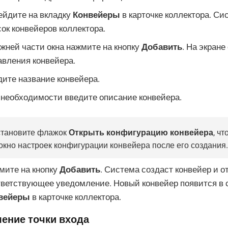
ейдите на вкладку
Конвейеры
в карточке коллектора. Си
ок конвейеров коллектора.
жней части окна нажмите на кнопку
Добавить
. На экране
авления конвейера.
дите название конвейера.
 необходимости введите описание конвейера.
становите флажок
Открыть конфигурацию конвейера
, ч
окно настроек конфигурации конвейера после его создания.
мите на кнопку
Добавить
. Система создаст конвейер и о
тветствующее уведомление. Новый конвейер появится в с
вейеры
в карточке коллектора.
ение точки входа