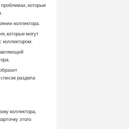
проблемах, которые
.
янии коллектора.
я, которые могут
с коллектором.
ставляющий
ора.
тобразит
 списке раздела
року коллектора,
карточку этого