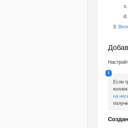
Вкл
Добав
Настройт
Если т
коллек
на нес
получе
Создан