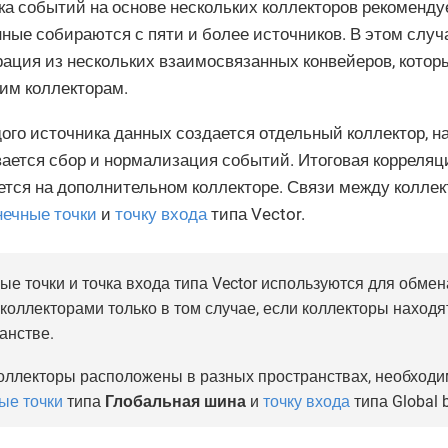
а событий на основе нескольких коллекторов рекомендуе
нные собираются с пяти и более источников. В этом случ
ация из нескольких взаимосвязанных конвейеров, котор
им коллекторам.
ого источника данных создается отдельный коллектор, н
ается сбор и нормализация событий. Итоговая корреляц
тся на дополнительном коллекторе. Связи между колле
нечные точки
и
точку входа
типа Vector.
ые точки и точка входа типа Vector используются для обме
коллекторами только в том случае, если коллекторы находя
анстве.
оллекторы расположены в разных пространствах, необходи
ые точки
типа
Глобальная шина
и
точку входа
типа Global 