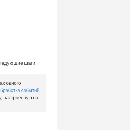
в
следующие шаги.
ах одного
бработка событий
у, настроенную на