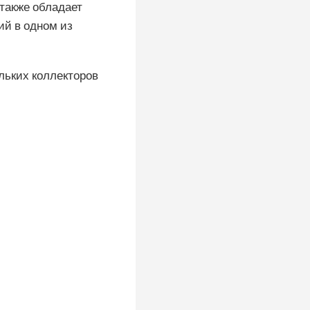
 также обладает
ий в одном из
льких коллекторов