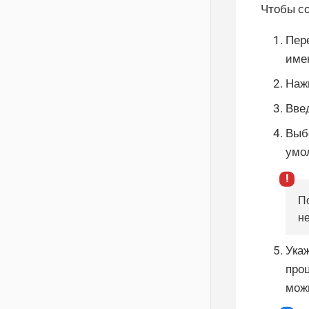
Чтобы со
Пер
име
Наж
Введ
Выб
умо
По
не
Ука
про
мож