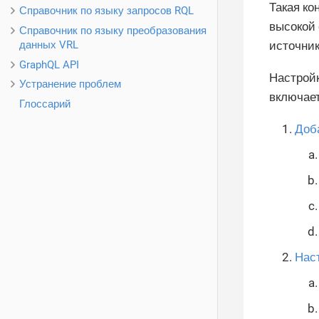
Такая ко
Справочник по языку запросов RQL
высокой 
Справочник по языку преобразования
данных VRL
источник
GraphQL API
Настройк
Устранение проблем
включает
Глоссарий
Доб
Нас