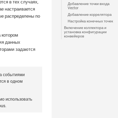
тся в тех случаях,
Добавление точки входа
Vector
ае настраивается
Добавление коррелятора
ые распределены по
Настройка конечных точек
Включение коллектора и
установка конфигурации
а котором
конвейеров
ия данных
кторами задаются
на событиями
тся в одном
мо использовать
bus.