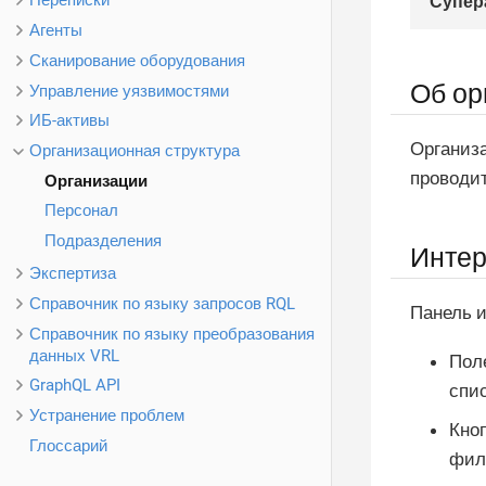
Переписки
Супер
Агенты
Сканирование оборудования
Об ор
Управление уязвимостями
ИБ-активы
Организа
Организационная структура
проводи
Организации
Персонал
Подразделения
Интер
Экспертиза
Справочник по языку запросов RQL
Панель 
Справочник по языку преобразования
данных VRL
Пол
GraphQL API
спис
Устранение проблем
Кно
Глоссарий
фил