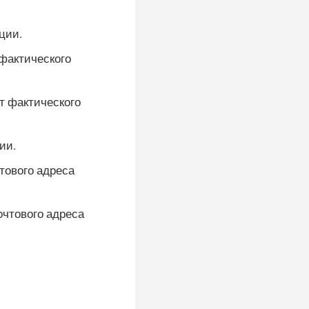
ции.
фактического
т фактического
ии.
тового адреса
очтового адреса