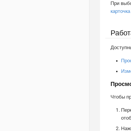
При выбо
карточк
Работ
Доступн
Про
Изм
Просмо
Чтобы п
Пер
ото
Нажм