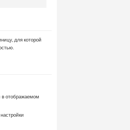
ницу, для которой
остью.
й в отображаемом
 настройки