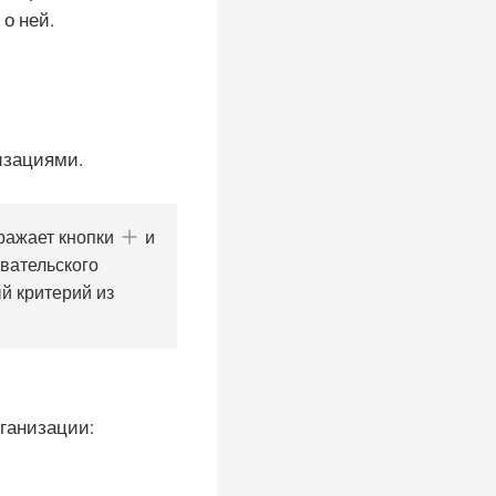
о ней.
изациями.
бражает кнопки
и
овательского
й критерий из
ганизации: