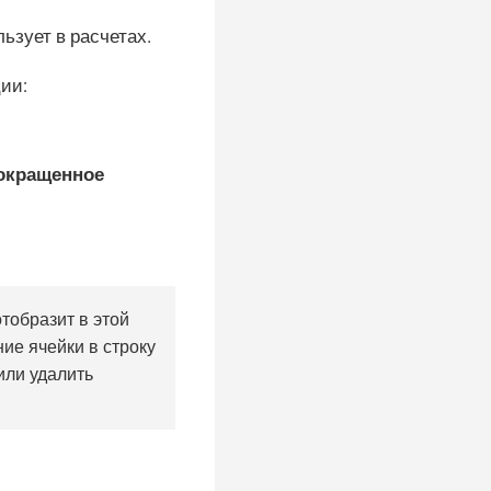
ьзует в расчетах.
ии:
окращенное
отобразит в этой
ние ячейки в строку
или удалить