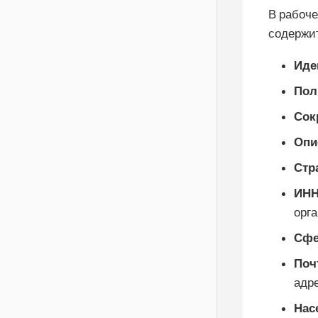
В рабоч
содержи
Иде
Пол
Сок
Опи
Стр
ИН
орг
Сфе
Поч
адр
Нас