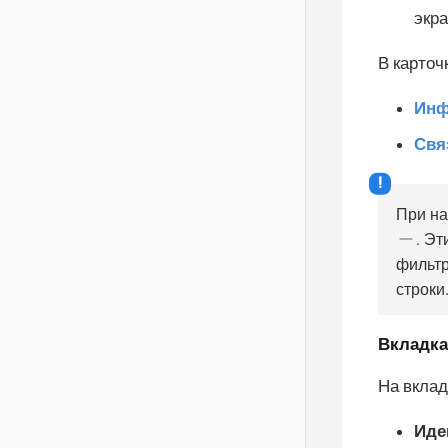
экра
В карточ
Инф
Свя
При на
. Эт
фильтр
строки
Вкладк
На вкла
Иде