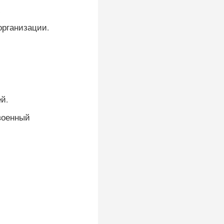
.
организации.
й.
военный