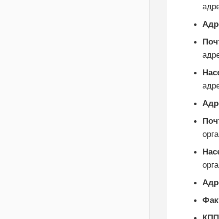
адр
Адр
Поч
адр
Нас
адр
Адр
Поч
орг
Нас
орг
Адр
Фак
КПП