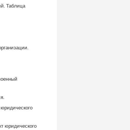
й. Таблица
.
организации.
военный
я.
 юридического
кт юридического