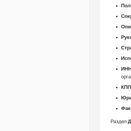
Пол
Сок
Опи
Рук
Стр
Исп
ИН
орг
КПП
Юри
Фак
Раздел
Д