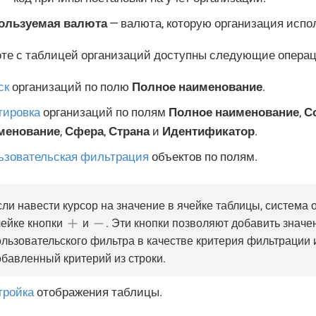
ользуемая валюта
— валюта, которую организация испол
оте с таблицей организаций доступны следующие операц
ск
организаций по полю
Полное наименование
.
тировка
организаций по полям
Полное наименование
,
С
менование
,
Сфера
,
Страна
и
Идентификатор
.
ьзовательская фильтрация
объектов по полям.
ли навести курсор на значение в ячейке таблицы, система 
чейке кнопки
и
. Эти кнопки позволяют добавить значе
ользовательского фильтра в качестве критерия фильтрации 
обавленный критерий из строки.
тройка
отображения таблицы.