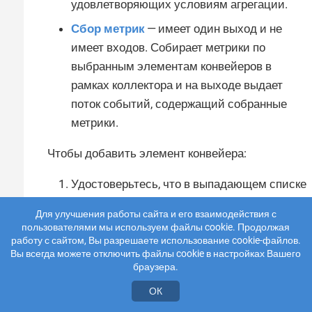
удовлетворяющих условиям агрегации.
Сбор метрик
— имеет один выход и не
имеет входов. Собирает метрики по
выбранным элементам конвейеров в
рамках коллектора и на выходе выдает
поток событий, содержащий собранные
метрики.
Чтобы добавить элемент конвейера:
Удостоверьтесь, что в выпадающем списке
Версия
на панели инструментов выбран
Для улучшения работы сайта и его взаимодействия с
вариант
Черновик
.
пользователями мы используем файлы cookie. Продолжая
работу с сайтом, Вы разрешаете использование cookie-файлов.
Нажмите
Добавить элемент
над полем
Вы всегда можете отключить файлы cookie в настройках Вашего
диаграммы.
браузера.
Введите необходимые параметры и
ОК
нажмите на кнопку
Добавить
. Новый