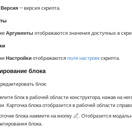
Версия
— версия скрипта.
нты
дке
Аргументы
отображаются значения доступных в скри
ки
дке
Настройки
отображаются
поля настроек
скрипта.
ирование блока
редактировать блок:
лите блок в рабочей области конструктора, нажав на не
. Карточка блока отобразится в рабочей области справа
рточке блока нажмите на кнопку
. Отобразится модальн
ктирования блока.