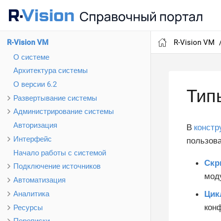
R-Vision VM
R-Vision VM
О системе
Архитектура системы
О версии 6.2
Тип
Развертывание системы
Администрирование системы
Авторизация
В
констр
Интерфейс
пользов
Начало работы с системой
Скр
Подключение источников
мод
Автоматизация
Цик
Аналитика
кон
Ресурсы