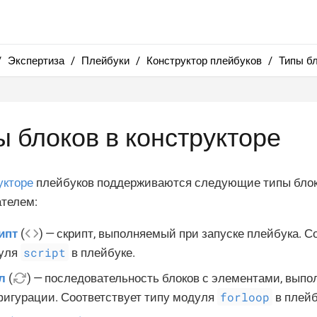
Экспертиза
Плейбуки
Конструктор плейбуков
Типы бл
ы блоков в конструкторе
укторе
плейбуков поддерживаются следующие типы блок
ателем:
ипт
(
) — скрипт, выполняемый при запуске плейбука. С
script
уля
в плейбуке.
л
(
) — последовательность блоков с элементами, вып
forloop
фигурации. Соответствует типу модуля
в плейб