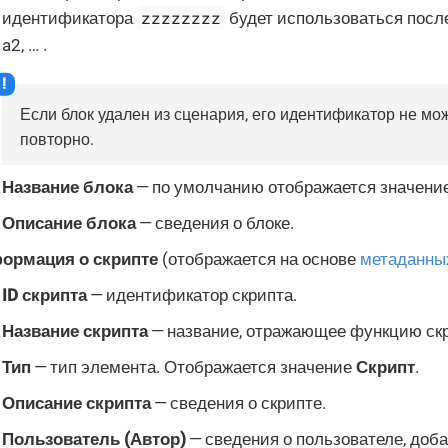
zzzzzzzz
идентификатора
будет использоваться посл
a2, …​ .
Если блок удален из сценария, его идентификатор не мо
повторно.
Название блока
— по умолчанию отображается значени
Описание блока
— сведения о блоке.
ормация о скрипте
(отображается на основе
метаданны
ID скрипта
— идентификатор скрипта.
Название скрипта
— название, отражающее функцию скр
Тип
— тип элемента. Отображается значение
Скрипт
.
Описание скрипта
— сведения о скрипте.
Пользователь (Автор)
— сведения о пользователе, доб