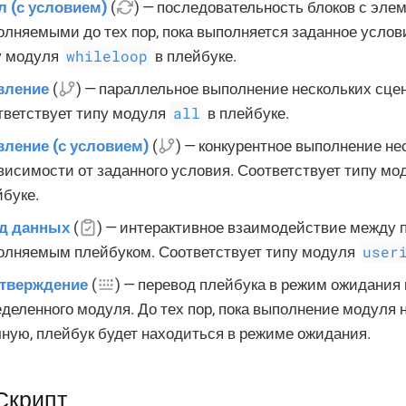
л (с условием)
(
) — последовательность блоков с эле
лняемыми до тех пор, пока выполняется заданное услов
whileloop
у модуля
в плейбуке.
вление
(
) — параллельное выполнение нескольких сцен
all
тветствует типу модуля
в плейбуке.
вление (с условием)
(
) — конкурентное выполнение не
висимости от заданного условия. Соответствует типу м
йбуке.
д данных
(
) — интерактивное взаимодействие между 
user
олняемым плейбуком. Соответствует типу модуля
тверждение
(
) — перевод плейбука в режим ожидания
деленного модуля. До тех пор, пока выполнение модуля 
чную, плейбук будет находиться в режиме ожидания.
Скрипт