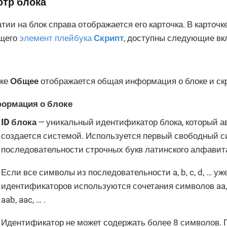
тр блока
тии на блок справа отображается его карточка. В карточке
щего
элемент плейбука
Скрипт
, доступны следующие вк
дке
Общее
отображается общая информация о блоке и ск
ормация о блоке
ID блока
— уникальный идентификатор блока, который а
создается системой. Используется первый свободный 
последовательности строчных букв латинского алфавита — a
Если все символы из последовательности a, b, c, d, …​ уж
идентификаторов используются сочетания символов aa, ab, 
aab, aac, …​ .
Идентификатор не может содержать более 8 символов. 