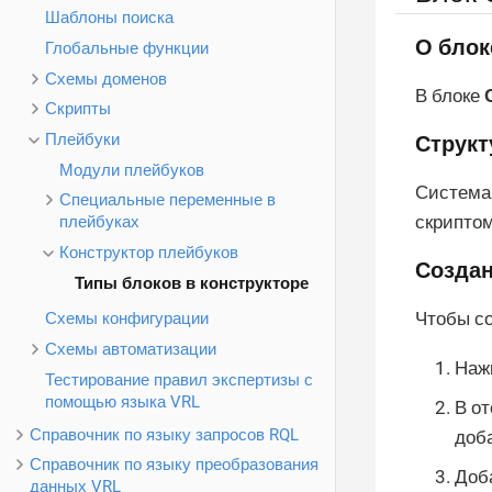
Шаблоны поиска
О блок
Глобальные функции
Схемы доменов
В блоке
Скрипты
Плейбуки
Структ
Модули плейбуков
Система 
Специальные переменные в
скриптом
плейбуках
Конструктор плейбуков
Создан
Типы блоков в конструкторе
Чтобы со
Схемы конфигурации
Схемы автоматизации
Наж
Тестирование правил экспертизы с
помощью языка VRL
В о
Справочник по языку запросов RQL
доб
Справочник по языку преобразования
Доба
данных VRL