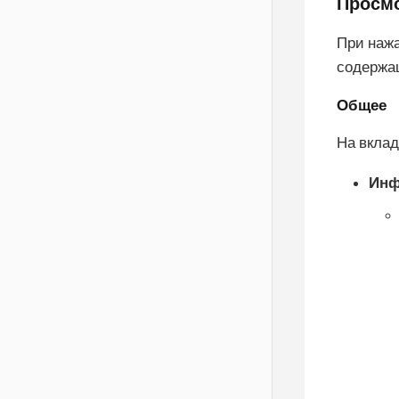
Просмо
При нажа
содержа
Общее
На вкла
Инф