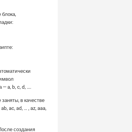
 блока,
ладки:
рипте:
втоматически
символ
, b, c, d, …​.
е заняты, в качестве
ac, ad, …​ , az, aaa,
После создания