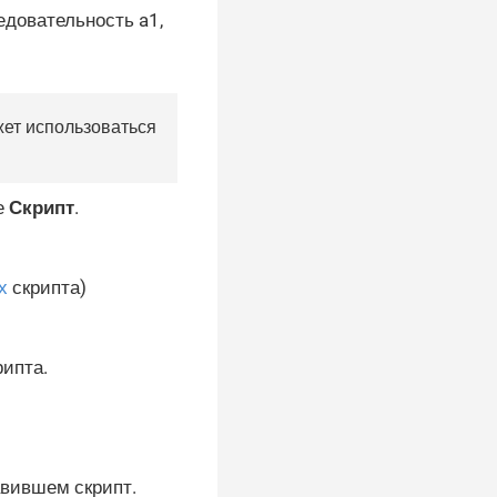
едовательность a1,
жет использоваться
е
Скрипт
.
х
скрипта)
ипта.
авившем скрипт.