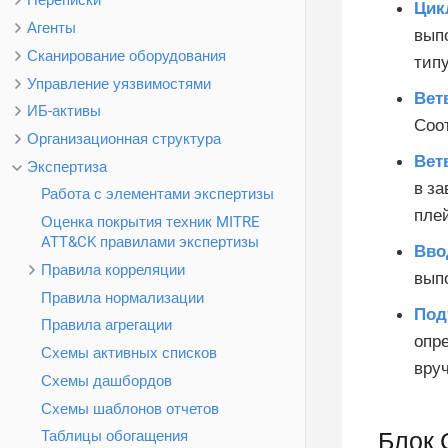
Переписки
Цик
Агенты
выпо
Сканирование оборудования
тип
Управление уязвимостями
Вет
ИБ-активы
Соо
Организационная структура
Вет
Экспертиза
в за
Работа с элементами экспертизы
пле
Оценка покрытия техник MITRE
ATT&CK правилами экспертизы
Вво
Правила корреляции
вып
Правила нормализации
Под
Правила агрегации
опре
Схемы активных списков
вру
Схемы дашбордов
Схемы шаблонов отчетов
Блок 
Таблицы обогащения