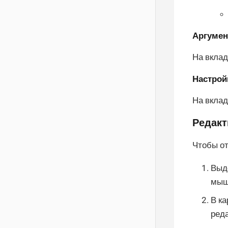
Аргуме
На вкла
Настрой
На вкла
Редакт
Чтобы от
Выде
мыши
В ка
реда