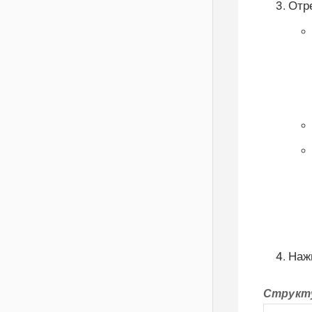
Отр
Наж
Структу